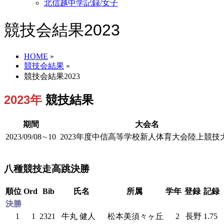
北信越中学記録/女子
競技会結果2023
HOME
»
競技会結果
»
競技会結果2023
2023年
競技結果
期間
大会名
2023/09/08∼10
2023年度中信高等学校新人体育大会陸上競技
八種競技走高跳決勝
順位
Ord
Bib
氏名
所属
学年
登録
記録
決勝
1
1
2321
牛丸 健人
松本美須々ヶ丘
2
長野
1.75