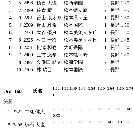
2
5
2496
槙石 大也
松商学園
2
長野
1.70
3
2
2399
佐倉 晴
松本蟻ヶ崎
2
長野
1.65
4
9
2281
曽山 凜太郎
松本県ヶ丘
1
長野
1.60
5
4
2509
近田 雅希
松本国際
1
長野
1.50
6
11
2330
大谷 優真
松本美須々ヶ丘
1
長野
1.50
7
6
2325
村口 一護
松本美須々ヶ丘
1
長野
1.45
8
3
2051
松澤 和壱
大町岳陽
1
長野
1.40
9
7
2400
土方 悠希
松本蟻ヶ崎
2
長野
1.40
8
2497
久保田 航太
松商学園
2
長野
10
2505
林 瑞己
松本国際
2
長野
1.30
1.35
1.40
1.45
1.50
1.55
1.60
1.65
1.7
氏名
Ord
Bib
1.80
決勝
-
-
-
-
-
o
o
o
xo
牛丸 健人
1
2321
xxx
-
-
-
o
o
o
xo
xo
o
槙石 大也
5
2496