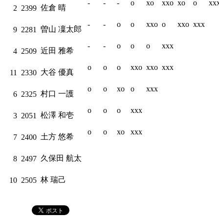
-
-
-
o
xo
xxo
xo
o
xx
佐倉 晴
2
2399
-
-
o
o
xxo
o
xxo
xxx
曽山 凜太郎
9
2281
-
-
o
o
o
xxx
近田 雅希
4
2509
o
o
o
xxo
xxo
xxx
大谷 優真
11
2330
o
o
xo
o
xxx
村口 一護
6
2325
o
o
o
xxx
松澤 和壱
3
2051
o
o
xo
xxx
土方 悠希
7
2400
久保田 航太
8
2497
林 瑞己
10
2505