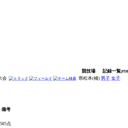
競技場
記録一覧
(PD
大会
県松本(補)
男子
女子
男
備考
585点