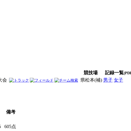
競技場
記録一覧
(PD
大会
県松本(補)
男子
女子
男
備考
5
605点