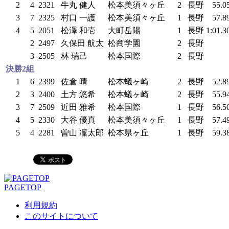
2
4
2321
牛丸 健人
松本美須々ヶ丘
2
長野
55.0
3
7
2325
村口 一護
松本美須々ヶ丘
1
長野
57.8
4
5
2051
松澤 和壱
大町岳陽
1
長野
1:01.3
2
2497
久保田 航太
松商学園
2
長野
3
2505
林 瑞己
松本国際
2
長野
決勝2組
1
6
2399
佐倉 晴
松本蟻ヶ崎
2
長野
52.8
2
3
2400
土方 悠希
松本蟻ヶ崎
2
長野
55.9
3
7
2509
近田 雅希
松本国際
1
長野
56.5
4
5
2330
大谷 優真
松本美須々ヶ丘
1
長野
57.4
5
4
2281
曽山 凜太郎
松本県ヶ丘
1
長野
59.3
PAGETOP
利用規約
このサイトについて