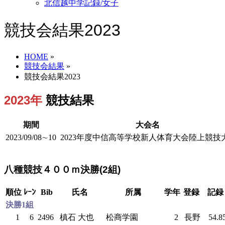
北信越中学記録/女子
競技会結果2023
HOME
»
競技会結果
»
競技会結果2023
2023年
競技結果
期間
大会名
2023/09/08∼10
2023年度中信高等学校新人体育大会陸上競技
八種競技４００ｍ決勝(2組)
順位
ﾚｰﾝ
Bib
氏名
所属
学年
登録
記録
決勝1組
1
6
2496
槙石 大也
松商学園
2
長野
54.8