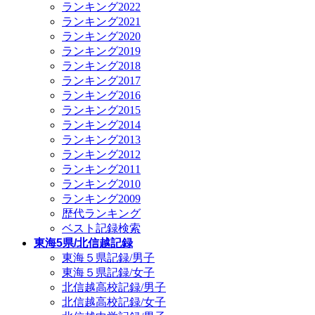
ランキング2022
ランキング2021
ランキング2020
ランキング2019
ランキング2018
ランキング2017
ランキング2016
ランキング2015
ランキング2014
ランキング2013
ランキング2012
ランキング2011
ランキング2010
ランキング2009
歴代ランキング
ベスト記録検索
東海5県/北信越記録
東海５県記録/男子
東海５県記録/女子
北信越高校記録/男子
北信越高校記録/女子