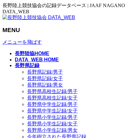
長野陸上競技協会の記録データベース | JAAF NAGANO
DATA_WEB
MENU
メニューを飛ばす
長野陸協HOME
DATA_WEB HOME
長野県記録
長野県記録/男子
長野県記録/女子
長野県記録/男女
長野県高校生記録/男子
長野県高校生記録/女子
長野県中学生記録/男子
長野県中学生記録/女子
長野県小学生記録/男子
長野県小学生記録/女子
長野県小学生記録/男女
今年樹立された長野県記録