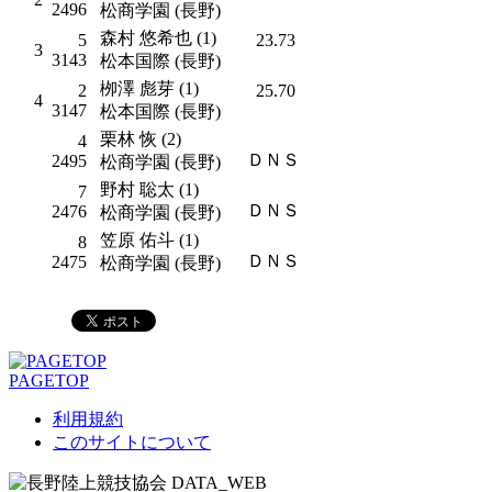
2496
松商学園 (長野)
森村 悠希也 (1)
5
23.73
3
3143
松本国際 (長野)
栁澤 彪芽 (1)
2
25.70
4
3147
松本国際 (長野)
栗林 恢 (2)
4
ＤＮＳ
2495
松商学園 (長野)
野村 聡太 (1)
7
ＤＮＳ
2476
松商学園 (長野)
笠原 佑斗 (1)
8
ＤＮＳ
2475
松商学園 (長野)
PAGETOP
利用規約
このサイトについて