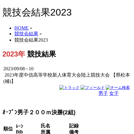
競技会結果2023
HOME
»
競技会結果
»
競技会結果2023
2023年
競技結果
2023/09/08∼10
2023年度中信高等学校新人体育大会陸上競技大会 【県松本
(補)】
男子
女子
男女
ｵｰﾌﾟﾝ男子２００ｍ決勝(2組)
氏名
記録
ﾚｰﾝ
順位
Bib
所属
備考