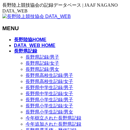
長野陸上競技協会の記録データベース | JAAF NAGANO
DATA_WEB
MENU
メ
長野陸協HOME
ニ
DATA_WEB HOME
長野県記録
ュ
長野県記録/男子
ー
長野県記録/女子
を
長野県記録/男女
飛
長野県高校生記録/男子
ば
長野県高校生記録/女子
す
長野県中学生記録/男子
長野県中学生記録/女子
長野県小学生記録/男子
長野県小学生記録/女子
長野県小学生記録/男女
今年樹立された長野県記録
今年追加された長野県記録