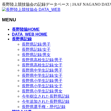
長野陸上競技協会の記録データベース | JAAF NAGANO DAT
MENU
メ
長野陸協HOME
ニ
DATA_WEB HOME
長野県記録
ュ
長野県記録/男子
ー
長野県記録/女子
を
長野県記録/男女
飛
長野県高校生記録/男子
ば
長野県高校生記録/女子
す
長野県中学生記録/男子
長野県中学生記録/女子
長野県小学生記録/男子
長野県小学生記録/女子
長野県小学生記録/男女
今年樹立された長野県記録
今年追加された長野県記録
長野県選手権・歴代記録