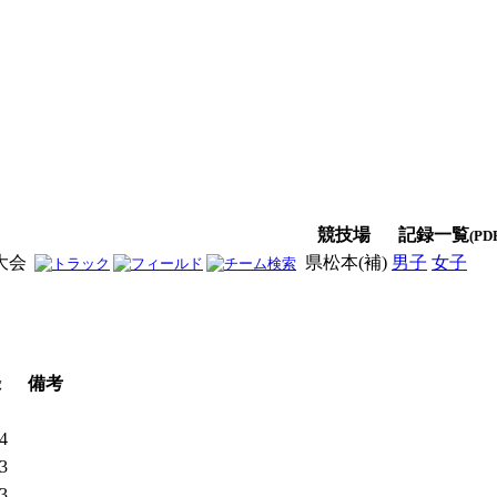
競技場
記録一覧
(PD
大会
県松本(補)
男子
女子
男
録
備考
04
53
63