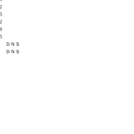
62
45
12
80
95
ＤＮＳ
ＤＮＳ