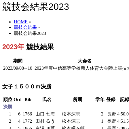
競技会結果2023
HOME
»
競技会結果
»
競技会結果2023
2023年
競技結果
期間
大会名
2023/09/08∼10
2023年度中信高等学校新人体育大会陸上競技
女子１５００ｍ決勝
順位
Ord
Bib
氏名
所属
学年
登録
記
決勝
1
6
1766
山口 七海
松本深志
2
長野
4:50.
2
4
1772
田村 るう
松本深志
1
長野
4:51.
3
5
1866
白澤 加菜
松本蟻ヶ崎
1
長野
5:08.