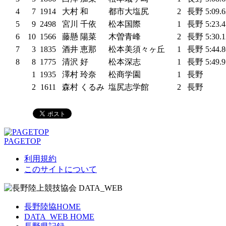
4
7
1914
大村 和
都市大塩尻
2
長野
5:09.
5
9
2498
宮川 千依
松本国際
1
長野
5:23.
6
10
1566
藤懸 陽菜
木曽青峰
2
長野
5:30.
7
3
1835
酒井 恵那
松本美須々ヶ丘
1
長野
5:44.
8
8
1775
清沢 好
松本深志
1
長野
5:49.
1
1935
澤村 玲奈
松商学園
1
長野
2
1611
森村 くるみ
塩尻志学館
2
長野
PAGETOP
利用規約
このサイトについて
長野陸協HOME
DATA_WEB HOME