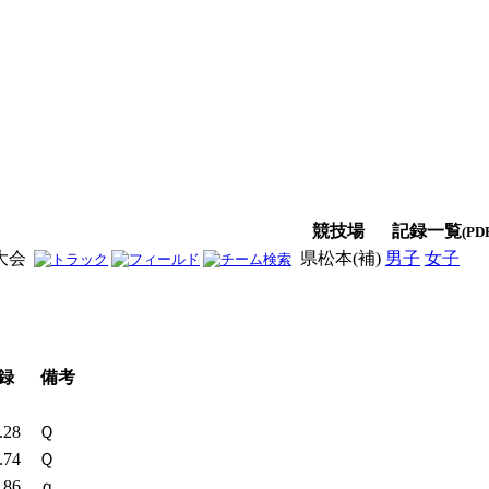
競技場
記録一覧
(PD
大会
県松本(補)
男子
女子
男
録
備考
2.28
Ｑ
4.74
Ｑ
7.86
ｑ