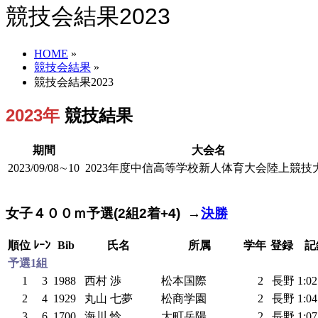
競技会結果2023
HOME
»
競技会結果
»
競技会結果2023
2023年
競技結果
期間
大会名
2023/09/08∼10
2023年度中信高等学校新人体育大会陸上競技
女子４００ｍ予選(2組2着+4) →
決勝
順位
ﾚｰﾝ
Bib
氏名
所属
学年
登録
記
予選1組
1
3
1988
西村 渉
松本国際
2
長野
1:0
2
4
1929
丸山 七夢
松商学園
2
長野
1:0
3
6
1700
海川 怜
大町岳陽
2
長野
1:0