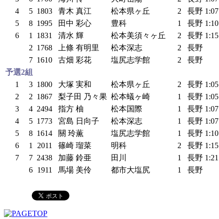
4
5
1803
青木 真江
松本県ヶ丘
2
長野
1:0
5
8
1995
田中 彩心
豊科
1
長野
1:1
6
1
1831
清水 輝
松本美須々ヶ丘
2
長野
1:1
2
1768
上條 有明里
松本深志
2
長野
7
1610
古畑 彩花
塩尻志学館
2
長野
予選2組
1
3
1800
大塚 実和
松本県ヶ丘
2
長野
1:0
2
2
1867
梨子田 乃々果
松本蟻ヶ崎
1
長野
1:0
3
4
2494
指方 柚
松本国際
1
長野
1:0
4
5
1773
宮島 日向子
松本深志
1
長野
1:0
5
8
1614
關 玲薫
塩尻志学館
1
長野
1:1
6
1
2011
篠崎 瑠菜
明科
2
長野
1:1
7
7
2438
加藤 鈴亜
田川
1
長野
1:2
6
1911
馬場 美伶
都市大塩尻
1
長野