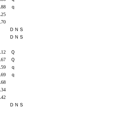
7.88
ｑ
0.25
5.70
ＤＮＳ
ＤＮＳ
5.12
Ｑ
5.67
Ｑ
7.59
ｑ
7.69
ｑ
0.68
5.34
1.42
ＤＮＳ