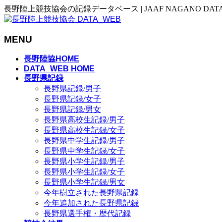
長野陸上競技協会の記録データベース | JAAF NAGANO DAT
MENU
メ
長野陸協HOME
ニ
DATA_WEB HOME
長野県記録
ュ
長野県記録/男子
ー
長野県記録/女子
を
長野県記録/男女
飛
長野県高校生記録/男子
ば
長野県高校生記録/女子
す
長野県中学生記録/男子
長野県中学生記録/女子
長野県小学生記録/男子
長野県小学生記録/女子
長野県小学生記録/男女
今年樹立された長野県記録
今年追加された長野県記録
長野県選手権・歴代記録