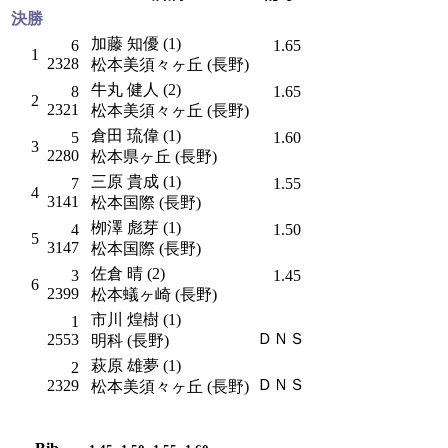
決勝
加藤 知優 (1)
6
1.65
1
2328
松本美須々ヶ丘 (長野)
牛丸 健人 (2)
8
1.65
2
2321
松本美須々ヶ丘 (長野)
倉田 琉偉 (1)
5
1.60
3
2280
松本県ヶ丘 (長野)
三原 貴成 (1)
7
1.55
4
3141
松本国際 (長野)
栁澤 彪芽 (1)
4
1.50
5
3147
松本国際 (長野)
佐倉 晴 (2)
3
1.45
6
2399
松本蟻ヶ崎 (長野)
市川 煌樹 (1)
1
ＤＮＳ
2553
明科 (長野)
萩原 雄夢 (1)
2
ＤＮＳ
2329
松本美須々ヶ丘 (長野)