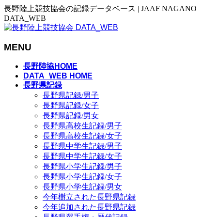
長野陸上競技協会の記録データベース | JAAF NAGANO
DATA_WEB
MENU
メ
長野陸協HOME
ニ
DATA_WEB HOME
長野県記録
ュ
長野県記録/男子
ー
長野県記録/女子
を
長野県記録/男女
飛
長野県高校生記録/男子
ば
長野県高校生記録/女子
す
長野県中学生記録/男子
長野県中学生記録/女子
長野県小学生記録/男子
長野県小学生記録/女子
長野県小学生記録/男女
今年樹立された長野県記録
今年追加された長野県記録