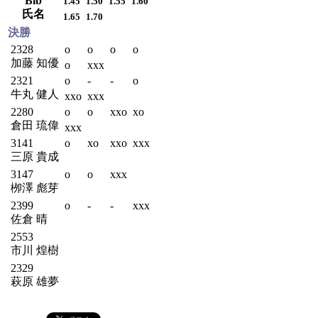
Bib
1.45
1.50
1.55
1.60
氏名
1.65
1.70
決勝
2328
o
o
o
o
加藤 知優
o
xxx
2321
o
-
-
o
牛丸 健人
xxo
xxx
2280
o
o
xxo
xo
倉田 琉偉
xxx
3141
o
xo
xxo
xxx
三原 貴成
3147
o
o
xxx
栁澤 彪芽
2399
o
-
-
xxx
佐倉 晴
2553
市川 煌樹
2329
萩原 雄夢