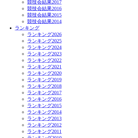
競技会結果2017
競技会結果2016
競技会結果2015
競技会結果2014
ランキング
ランキング2026
ランキング2025
ランキング2024
ランキング2023
ランキング2022
ランキング2021
ランキング2020
ランキング2019
ランキング2018
ランキング2017
ランキング2016
ランキング2015
ランキング2014
ランキング2013
ランキング2012
ランキング2011
ランキング2010