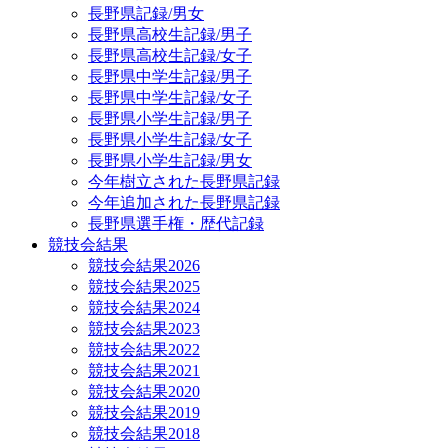
長野県記録/男女
長野県高校生記録/男子
長野県高校生記録/女子
長野県中学生記録/男子
長野県中学生記録/女子
長野県小学生記録/男子
長野県小学生記録/女子
長野県小学生記録/男女
今年樹立された長野県記録
今年追加された長野県記録
長野県選手権・歴代記録
競技会結果
競技会結果2026
競技会結果2025
競技会結果2024
競技会結果2023
競技会結果2022
競技会結果2021
競技会結果2020
競技会結果2019
競技会結果2018