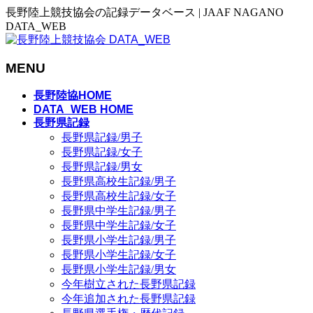
長野陸上競技協会の記録データベース | JAAF NAGANO
DATA_WEB
MENU
メ
長野陸協HOME
ニ
DATA_WEB HOME
長野県記録
ュ
長野県記録/男子
ー
長野県記録/女子
を
長野県記録/男女
飛
長野県高校生記録/男子
ば
長野県高校生記録/女子
す
長野県中学生記録/男子
長野県中学生記録/女子
長野県小学生記録/男子
長野県小学生記録/女子
長野県小学生記録/男女
今年樹立された長野県記録
今年追加された長野県記録