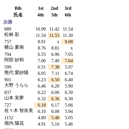
Bib
1st
2nd
3rd
氏名
4th
5th
6th
決勝
889
10.99
11.42
11.54
松林 彩
11.54
11.55
11.30
757
8.91
x
9.08
横山 夏南
8.76
8.81
x
794
6.55
6.96
7.05
阿部 紗和
7.06
7.49
7.64
599
6.51
7.38
5.97
熊代 愛紗陽
6.05
7.11
6.74
901
6.23
6.50
6.40
大野 うらら
6.46
6.20
5.90
837
6.22
6.06
6.30
山本 実夢
6.32
6.36
6.30
727
6.18
6.17
5.66
佐々木 智奈美
6.10
6.08
5.94
1152
4.89
5.48
5.05
堀内 陽花
4.91
5.16
5.46