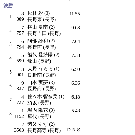
決勝
松林 彩 (3)
8
11.55
1
889
長野東 (長野)
横山 夏南 (2)
7
9.08
2
757
長野吉田 (長野)
阿部 紗和 (2)
6
7.64
3
794
長野西 (長野)
熊代 愛紗陽 (2)
5
7.38
4
599
飯山 (長野)
大野 うらら (1)
3
6.50
5
901
長野南 (長野)
山本 実夢 (3)
9
6.36
6
837
長野商 (長野)
佐々木 智奈美 (1)
4
6.18
7
727
須坂 (長野)
堀内 陽花 (3)
1
5.48
8
1152
屋代 (長野)
猪又 すず (2)
2
ＤＮＳ
3503
長野高専 (長野)