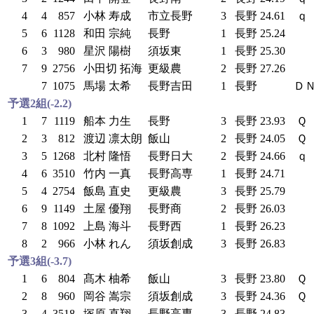
4
4
857
小林 寿成
市立長野
3
長野
24.61
ｑ
5
6
1128
和田 宗純
長野
1
長野
25.24
6
3
980
星沢 陽樹
須坂東
1
長野
25.30
7
9
2756
小田切 拓海
更級農
2
長野
27.26
7
1075
馬場 太希
長野吉田
1
長野
Ｄ
予選2組(-2.2)
1
7
1119
船本 力生
長野
3
長野
23.93
Ｑ
2
3
812
渡辺 凛太朗
飯山
2
長野
24.05
Ｑ
3
5
1268
北村 隆悟
長野日大
2
長野
24.66
ｑ
4
6
3510
竹内 一真
長野高専
1
長野
24.71
5
4
2754
飯島 直史
更級農
3
長野
25.79
6
9
1149
土屋 優翔
長野商
2
長野
26.03
7
8
1092
上島 海斗
長野西
1
長野
26.23
8
2
966
小林 れん
須坂創成
3
長野
26.83
予選3組(-3.7)
1
6
804
髙木 柚希
飯山
3
長野
23.80
Ｑ
2
8
960
岡谷 嵩宗
須坂創成
3
長野
24.36
Ｑ
3
4
3518
塚原 直翔
長野高専
3
長野
24.83