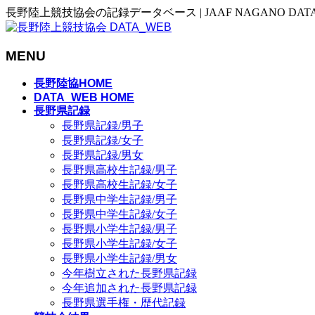
長野陸上競技協会の記録データベース | JAAF NAGANO DAT
MENU
メ
長野陸協HOME
ニ
DATA_WEB HOME
長野県記録
ュ
長野県記録/男子
ー
長野県記録/女子
を
長野県記録/男女
飛
長野県高校生記録/男子
ば
長野県高校生記録/女子
す
長野県中学生記録/男子
長野県中学生記録/女子
長野県小学生記録/男子
長野県小学生記録/女子
長野県小学生記録/男女
今年樹立された長野県記録
今年追加された長野県記録
長野県選手権・歴代記録