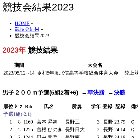
競技会結果2023
HOME
»
競技会結果
»
競技会結果2023
2023年
競技結果
期間
大会名
2023/05/12∼14
令和5年度北信高等学校総合体育大会 陸上
男子２００ｍ予選(5組2着+6) →
準決勝
→
決勝
順位
ﾚｰﾝ
Bib
氏名
所属
学年
登録
記録
備
予選1組(-2.1)
1
8
1169
宮本 昇舞
長野工
3
長野
23.79
Ｑ
2
5
1255
曽根 ひのき
長野日大
2
長野
24.14
Ｑ
3
2
1244
田中 開登
長野南
2
長野
24.19
ｑ