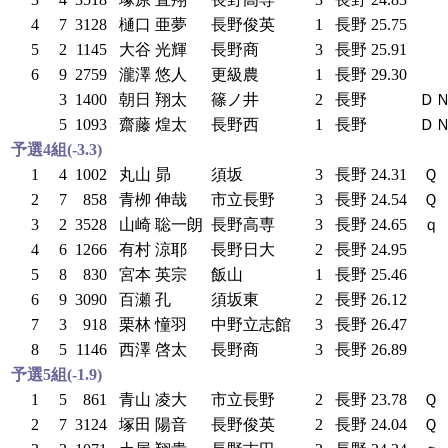
4
7
3128
樋口 亜夢
長野俊英
1
長野
25.75
5
2
1145
大谷 光輝
長野商
3
長野
25.91
6
9
2759
瀧澤 悠人
更級農
1
長野
29.30
3
1400
朝日 翔太
篠ノ井
2
長野
Ｄ
5
1093
齋藤 煌太
長野西
1
長野
Ｄ
予選4組(-3.3)
1
4
1002
丸山 昴
須坂
3
長野
24.31
Ｑ
2
7
858
青栁 伸哉
市立長野
3
長野
24.54
Ｑ
3
2
3528
山崎 聡一朗
長野高専
3
長野
24.65
ｑ
4
6
1266
有村 涼耶
長野日大
2
長野
24.95
5
8
830
宮本 英宗
飯山
1
長野
25.46
6
9
3090
百瀬 孔
須坂東
2
長野
26.12
7
3
918
栗林 憧羽
中野立志館
3
長野
26.47
8
5
1146
西澤 啓太
長野商
3
長野
26.89
予選5組(-1.9)
1
5
861
青山 凌大
市立長野
2
長野
23.78
Ｑ
2
7
3124
塚田 陽音
長野俊英
2
長野
24.04
Ｑ