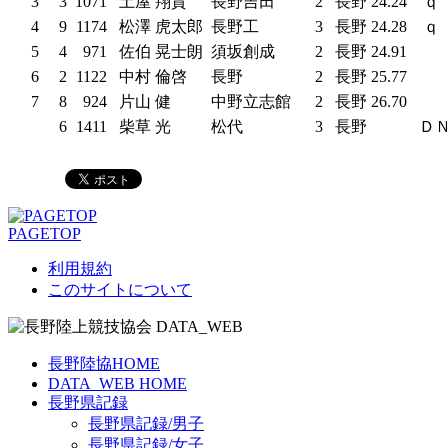
3
3
1071
土屋 翔貴
長野吉田
2
長野
24.24
ｑ
4
9
1174
松澤 虎太郎
長野工
3
長野
24.28
ｑ
5
4
971
佐伯 晃士朗
須坂創成
2
長野
24.91
6
2
1122
中村 倫啓
長野
2
長野
25.77
7
8
924
片山 健
中野立志館
2
長野
26.70
6
1411
柴草 光
松代
3
長野
Ｄ
PAGETOP
利用規約
このサイトについて
長野陸協HOME
DATA_WEB HOME
長野県記録
長野県記録/男子
長野県記録/女子