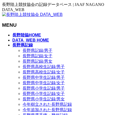
長野陸上競技協会の記録データベース | JAAF NAGANO
DATA_WEB
MENU
メ
長野陸協HOME
ニ
DATA_WEB HOME
長野県記録
ュ
長野県記録/男子
ー
長野県記録/女子
を
長野県記録/男女
飛
長野県高校生記録/男子
ば
長野県高校生記録/女子
す
長野県中学生記録/男子
長野県中学生記録/女子
長野県小学生記録/男子
長野県小学生記録/女子
長野県小学生記録/男女
今年樹立された長野県記録
今年追加された長野県記録