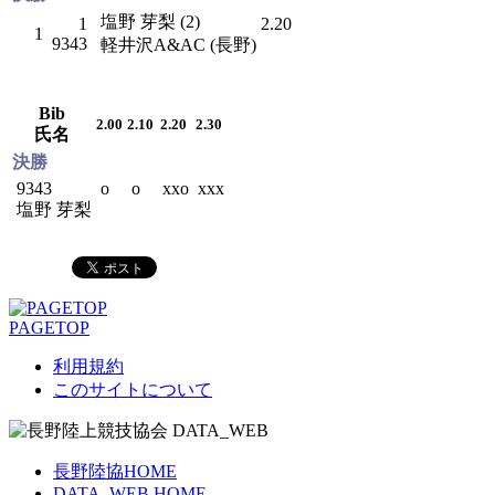
塩野 芽梨 (2)
1
2.20
1
9343
軽井沢A&AC (長野)
Bib
2.00
2.10
2.20
2.30
氏名
決勝
9343
o
o
xxo
xxx
塩野 芽梨
PAGETOP
利用規約
このサイトについて
長野陸協HOME
DATA_WEB HOME