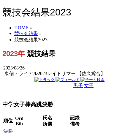
競技会結果2023
HOME
»
競技会結果
»
競技会結果2023
2023年
競技結果
2023/08/26
東信トライアル2023レイトサマー 【佐久総合】
男子
女子
男女
中学女子棒高跳決勝
氏名
記録
Ord
順位
Bib
所属
備考
決勝