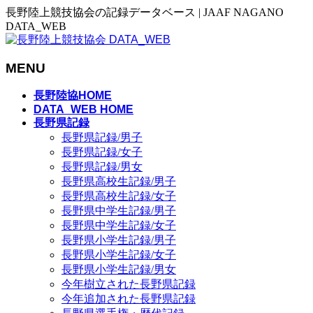
長野陸上競技協会の記録データベース | JAAF NAGANO
DATA_WEB
MENU
メ
長野陸協HOME
ニ
DATA_WEB HOME
長野県記録
ュ
長野県記録/男子
ー
長野県記録/女子
を
長野県記録/男女
飛
長野県高校生記録/男子
ば
長野県高校生記録/女子
す
長野県中学生記録/男子
長野県中学生記録/女子
長野県小学生記録/男子
長野県小学生記録/女子
長野県小学生記録/男女
今年樹立された長野県記録
今年追加された長野県記録