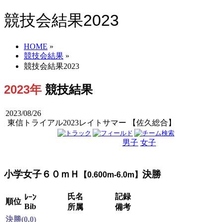
競技会結果2023
HOME
»
競技会結果
»
競技会結果2023
2023年
競技結果
2023/08/26
東信トライアル2023レイトサマー 【佐久総合】
男子
女子
男女
小学女子６０ｍＨ
決勝
【0.600m-6.0m】
氏名
記録
ﾚｰﾝ
順位
Bib
所属
備考
決勝(0.0)