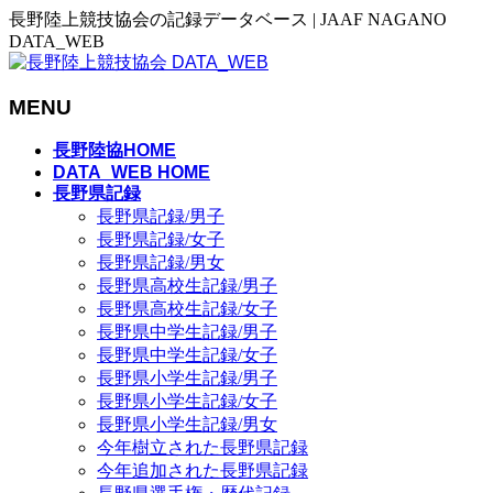
長野陸上競技協会の記録データベース | JAAF NAGANO
DATA_WEB
MENU
メ
長野陸協HOME
ニ
DATA_WEB HOME
長野県記録
ュ
長野県記録/男子
ー
長野県記録/女子
を
長野県記録/男女
飛
長野県高校生記録/男子
ば
長野県高校生記録/女子
す
長野県中学生記録/男子
長野県中学生記録/女子
長野県小学生記録/男子
長野県小学生記録/女子
長野県小学生記録/男女
今年樹立された長野県記録
今年追加された長野県記録