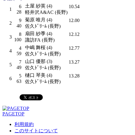
土屋 紗英 (4)
6
10.54
1
28
軽井沢A&AC (長野)
菊原 唯月 (4)
9
12.00
2
40
佐久ﾄﾞﾘｰﾑ (長野)
扇田 紗季 (4)
8
12.12
3
100
諏訪FA (長野)
中嶋 舞桜 (4)
4
12.77
4
59
佐久ﾄﾞﾘｰﾑ (長野)
山口 優那 (3)
7
13.27
5
49
佐久ﾄﾞﾘｰﾑ (長野)
樋口 琴美 (4)
5
13.28
6
63
佐久ﾄﾞﾘｰﾑ (長野)
PAGETOP
利用規約
このサイトについて