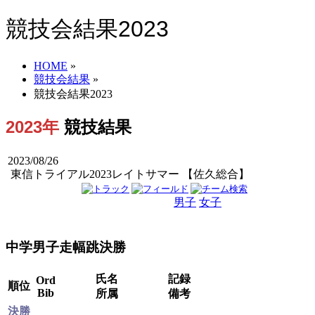
競技会結果2023
HOME
»
競技会結果
»
競技会結果2023
2023年
競技結果
2023/08/26
東信トライアル2023レイトサマー 【佐久総合】
男子
女子
男女
中学男子走幅跳決勝
氏名
記録
Ord
順位
Bib
所属
備考
決勝