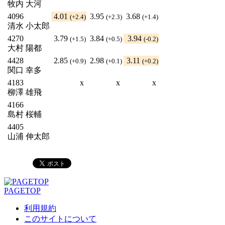
牧内 大河
4096
4.01
3.95
3.68
(+2.4)
(+2.3)
(+1.4)
清水 小太郎
4270
3.79
3.84
3.94
(+1.5)
(+0.5)
(-0.2)
大村 陽都
4428
2.85
2.98
3.11
(+0.9)
(+0.1)
(+0.2)
関口 幸多
4183
x
x
x
柳澤 雄飛
4166
島村 桜輔
4405
山浦 伸太郎
PAGETOP
利用規約
このサイトについて