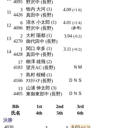
4095
野沢中 (長野)
牧内 大河 (1)
3
4.09
(+1.6)
11
4426
真田中 (長野)
清水 小太郎 (1)
4.01
6
(+2.4)
12
4096
野沢中 (長野)
(参考)
大村 陽都 (1)
2
3.94
(-0.2)
13
4270
御代田中 (長野)
関口 幸多 (1)
1
3.11
(+0.2)
14
4428
真田中 (長野)
柳澤 雄飛 (2)
17
ＮＭ
4183
望月AC (長野)
島村 桜輔 (1)
7
ＤＮＳ
4166
ｱｽﾘﾃｨｱ (長野)
山浦 伸太郎 (3)
13
ＤＮＳ
4405
東御東部中 (長野)
Bib
1st
2nd
3rd
氏名
4th
5th
6th
決勝
4030
x
x
6.03
(+1.2)