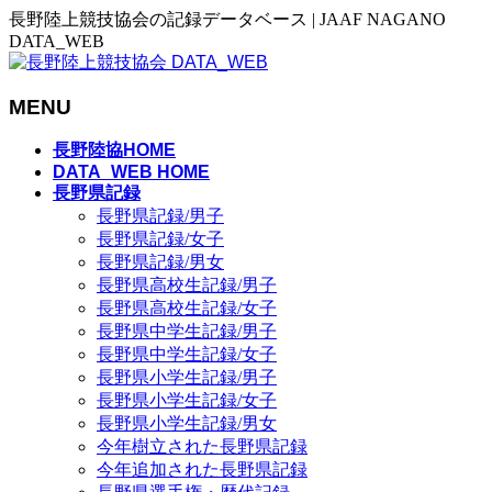
長野陸上競技協会の記録データベース | JAAF NAGANO
DATA_WEB
MENU
メ
長野陸協HOME
ニ
DATA_WEB HOME
長野県記録
ュ
長野県記録/男子
ー
長野県記録/女子
を
長野県記録/男女
飛
長野県高校生記録/男子
ば
長野県高校生記録/女子
す
長野県中学生記録/男子
長野県中学生記録/女子
長野県小学生記録/男子
長野県小学生記録/女子
長野県小学生記録/男女
今年樹立された長野県記録
今年追加された長野県記録