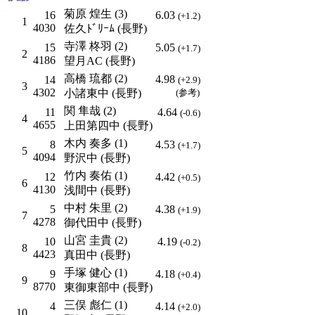
菊原 煌生 (3)
16
6.03
(+1.2)
1
4030
佐久ﾄﾞﾘｰﾑ (長野)
寺澤 柊羽 (2)
15
5.05
(+1.7)
2
4186
望月AC (長野)
高橋 琉都 (2)
4.98
14
(+2.9)
3
4302
小諸東中 (長野)
(参考)
関 隼哉 (2)
11
4.64
(-0.6)
4
4655
上田第四中 (長野)
木内 奏多 (1)
8
4.53
(+1.7)
5
4094
野沢中 (長野)
竹内 奏佑 (1)
12
4.42
(+0.5)
6
4130
浅間中 (長野)
中村 朱里 (2)
5
4.38
(+1.9)
7
4278
御代田中 (長野)
山宮 圭貴 (2)
10
4.19
(-0.2)
8
4423
真田中 (長野)
手塚 健心 (1)
9
4.18
(+0.4)
9
8770
東御東部中 (長野)
三俣 彪仁 (1)
4
4.14
(+2.0)
10