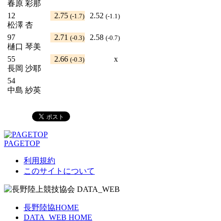
春原 彩那
12
2.75
2.52
(-1.7)
(-1.1)
松澤 杏
97
2.71
2.58
(-0.3)
(-0.7)
樋口 琴美
55
2.66
x
(-0.3)
長岡 沙耶
54
中島 紗英
PAGETOP
利用規約
このサイトについて
長野陸協HOME
DATA_WEB HOME