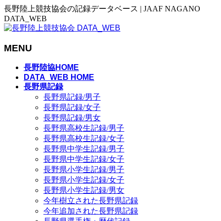
長野陸上競技協会の記録データベース | JAAF NAGANO
DATA_WEB
MENU
メ
長野陸協HOME
ニ
DATA_WEB HOME
長野県記録
ュ
長野県記録/男子
ー
長野県記録/女子
を
長野県記録/男女
飛
長野県高校生記録/男子
ば
長野県高校生記録/女子
す
長野県中学生記録/男子
長野県中学生記録/女子
長野県小学生記録/男子
長野県小学生記録/女子
長野県小学生記録/男女
今年樹立された長野県記録
今年追加された長野県記録