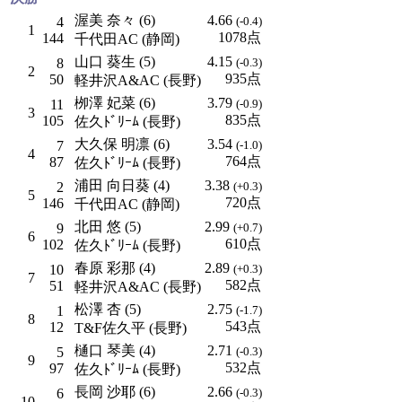
渥美 奈々 (6)
4.66
4
(-0.4)
1
1078点
144
千代田AC (静岡)
山口 葵生 (5)
4.15
8
(-0.3)
2
935点
50
軽井沢A&AC (長野)
栁澤 妃菜 (6)
3.79
11
(-0.9)
3
835点
105
佐久ﾄﾞﾘｰﾑ (長野)
大久保 明凛 (6)
3.54
7
(-1.0)
4
764点
87
佐久ﾄﾞﾘｰﾑ (長野)
浦田 向日葵 (4)
3.38
2
(+0.3)
5
720点
146
千代田AC (静岡)
北田 悠 (5)
2.99
9
(+0.7)
6
610点
102
佐久ﾄﾞﾘｰﾑ (長野)
春原 彩那 (4)
2.89
10
(+0.3)
7
582点
51
軽井沢A&AC (長野)
松澤 杏 (5)
2.75
1
(-1.7)
8
543点
12
T&F佐久平 (長野)
樋口 琴美 (4)
2.71
5
(-0.3)
9
532点
97
佐久ﾄﾞﾘｰﾑ (長野)
長岡 沙耶 (6)
2.66
6
(-0.3)
10