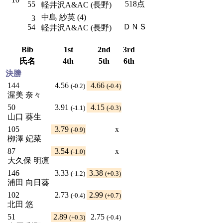
518点
55
軽井沢A&AC (長野)
中島 紗英 (4)
3
ＤＮＳ
54
軽井沢A&AC (長野)
Bib
1st
2nd
3rd
氏名
4th
5th
6th
決勝
144
4.56
4.66
(-0.2)
(-0.4)
渥美 奈々
50
3.91
4.15
(-1.1)
(-0.3)
山口 葵生
105
3.79
x
(-0.9)
栁澤 妃菜
87
3.54
x
(-1.0)
大久保 明凛
146
3.33
3.38
(-1.2)
(+0.3)
浦田 向日葵
102
2.73
2.99
(-0.4)
(+0.7)
北田 悠
51
2.89
2.75
(+0.3)
(-0.4)