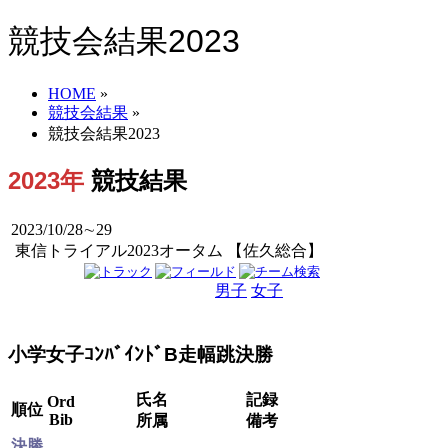
競技会結果2023
HOME
»
競技会結果
»
競技会結果2023
2023年
競技結果
2023/10/28∼29
東信トライアル2023オータム 【佐久総合】
男子
女子
男女
小学女子ｺﾝﾊﾞｲﾝﾄﾞB走幅跳決勝
氏名
記録
Ord
順位
Bib
所属
備考
決勝