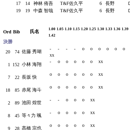
17
14
神林 侑吾
T&F佐久平
6
長野
19
19
中森 智哉
T&F佐久平
6
長野
1.00
1.05
1.10
1.15
1.20
1.25
1.30
1.33
1.36
1.39
氏名
Ord
Bib
1.42
決勝
-
-
-
-
o
o
o
o
o
o
佐藤 秀瑚
20
74
xx
-
o
o
o
o
o
xx
小林 海翔
1
152
o
o
o
o
o
o
xx
長坂 快
7
22
o
o
o
o
o
o
xx
赤尾 海斗
18
85
-
-
o
o
o
xx
池田 煌世
2
89
-
o
o
o
o
xx
等々力 颯
8
45
o
o
o
o
o
xx
髙橋 宗也
9
28