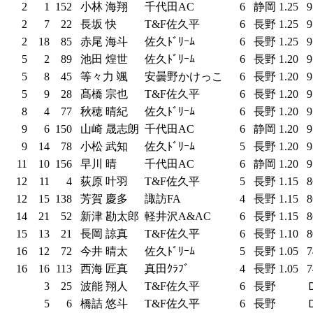
2
1
152
小林 海翔
千代田AC
6
静岡
1.25
9
2
7
22
長坂 快
T&F佐久平
6
長野
1.25
9
2
18
85
赤尾 海斗
佐久ﾄﾞﾘｰﾑ
6
長野
1.25
9
5
2
89
池田 煌世
佐久ﾄﾞﾘｰﾑ
6
長野
1.20
9
5
8
45
等々力 颯
安曇野かけっこ
6
長野
1.20
9
5
9
28
髙橋 宗也
T&F佐久平
6
長野
1.20
9
8
4
77
秋穂 晴紀
佐久ﾄﾞﾘｰﾑ
6
長野
1.20
9
9
6
150
山崎 晟志朗
千代田AC
6
静岡
1.20
9
9
14
78
小松 武知
佐久ﾄﾞﾘｰﾑ
5
長野
1.20
9
11
10
156
早川 晴
千代田AC
6
静岡
1.20
9
12
11
4
荻原 叶羽
T&F佐久平
5
長野
1.15
8
12
15
138
芳賀 慶多
諏訪FA
4
長野
1.15
8
14
21
52
新津 勘太郎
軽井沢A&AC
6
長野
1.15
8
15
13
21
長岡 諒真
T&F佐久平
6
長野
1.10
8
16
12
72
今井 晴太
佐久ﾄﾞﾘｰﾑ
5
長野
1.05
7
16
16
113
西海 匠真
真田ｸﾗﾌﾞ
4
長野
1.05
7
3
25
波能 翔人
T&F佐久平
6
長野
5
6
橋詰 悠斗
T&F佐久平
6
長野