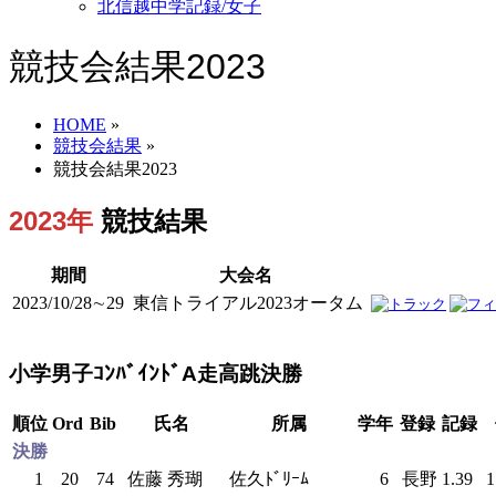
北信越中学記録/女子
競技会結果2023
HOME
»
競技会結果
»
競技会結果2023
2023年
競技結果
期間
大会名
2023/10/28∼29
東信トライアル2023オータム
小学男子ｺﾝﾊﾞｲﾝﾄﾞA走高跳決勝
順位
Ord
Bib
氏名
所属
学年
登録
記録
決勝
1
20
74
佐藤 秀瑚
佐久ﾄﾞﾘｰﾑ
6
長野
1.39
1