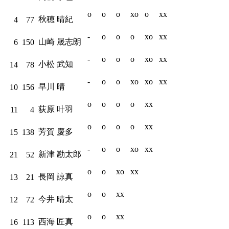
o
o
o
xo
o
xx
秋穂 晴紀
4
77
-
o
o
o
xo
xx
山崎 晟志朗
6
150
-
o
o
o
xo
xx
小松 武知
14
78
-
o
o
xo
xo
xx
早川 晴
10
156
o
o
o
o
xx
荻原 叶羽
11
4
o
o
o
o
xx
芳賀 慶多
15
138
-
o
o
xo
xx
新津 勘太郎
21
52
o
o
xo
xx
長岡 諒真
13
21
o
o
xx
今井 晴太
12
72
o
o
xx
西海 匠真
16
113