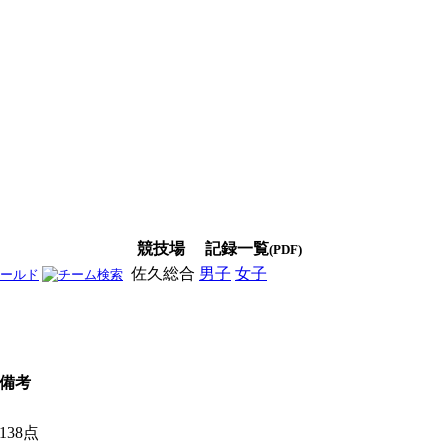
競技場
記録一覧
(PDF)
佐久総合
男子
女子
男女
備考
138点