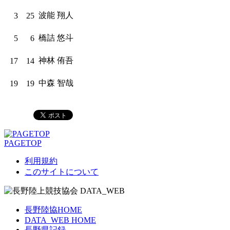
波能 翔人
3
25
橋詰 悠斗
5
6
神林 侑吾
17
14
中森 智哉
19
19
PAGETOP
利用規約
このサイトについて
長野陸協HOME
DATA_WEB HOME
長野県記録