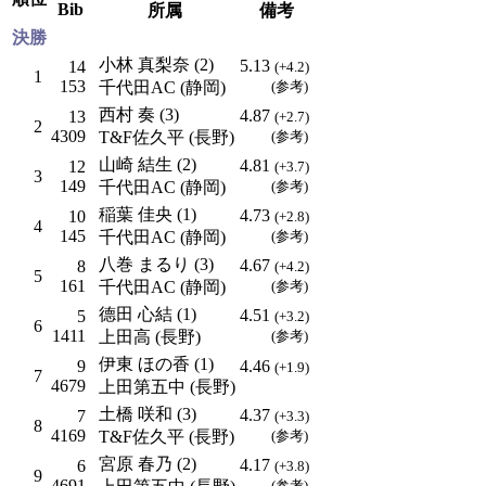
Bib
所属
備考
決勝
小林 真梨奈 (2)
5.13
14
(+4.2)
1
153
千代田AC (静岡)
(参考)
西村 奏 (3)
4.87
13
(+2.7)
2
4309
T&F佐久平 (長野)
(参考)
山崎 結生 (2)
4.81
12
(+3.7)
3
149
千代田AC (静岡)
(参考)
稲葉 佳央 (1)
4.73
10
(+2.8)
4
145
千代田AC (静岡)
(参考)
八巻 まるり (3)
4.67
8
(+4.2)
5
161
千代田AC (静岡)
(参考)
德田 心結 (1)
4.51
5
(+3.2)
6
1411
上田高 (長野)
(参考)
伊東 ほの香 (1)
9
4.46
(+1.9)
7
4679
上田第五中 (長野)
土橋 咲和 (3)
4.37
7
(+3.3)
8
4169
T&F佐久平 (長野)
(参考)
宮原 春乃 (2)
4.17
6
(+3.8)
9
4691
(参考)