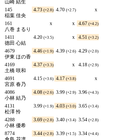
山崎 結生
145
4.73
4.70
x
(+2.8)
(+2.7)
稲葉 佳央
161
x
x
4.67
(+4.2)
八巻 まるり
1411
4.20
x
4.51
(+3.5)
(+3.2)
德田 心結
4679
4.46
4.39
4.29
(+1.9)
(+2.6)
(+2.0)
伊東 ほの香
4169
4.37
x
4.18
(+3.3)
(+2.9)
土橋 咲和
4691
4.15
4.17
x
(+3.6)
(+3.8)
宮原 春乃
4086
4.08
3.99
3.96
(+2.6)
(+2.9)
(+4.3)
小林 結乃
4131
3.99
4.03
3.65
(+1.9)
(+3.0)
(+3.4)
松澤 怜
4288
3.69
3.40
3.54
(+2.8)
(+3.4)
(+2.8)
小林 優希
8774
3.44
3.39
3.34
(+2.8)
(+1.5)
(+4.4)
倉島 花凛