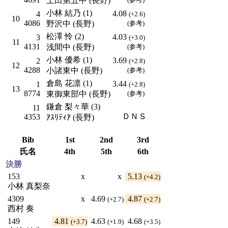
上田第五中 (長野)
小林 結乃 (1)
4.08
4
(+2.6)
10
4086
野沢中 (長野)
(参考)
松澤 怜 (2)
4.03
3
(+3.0)
11
4131
浅間中 (長野)
(参考)
小林 優希 (1)
3.69
2
(+2.8)
12
4288
小諸東中 (長野)
(参考)
倉島 花凛 (1)
3.44
1
(+2.8)
13
8774
東御東部中 (長野)
(参考)
鎌倉 梨々華 (3)
11
ＤＮＳ
4353
ｱｽﾘﾃｨｱ (長野)
Bib
1st
2nd
3rd
氏名
4th
5th
6th
決勝
153
x
x
5.13
(+4.2)
小林 真梨奈
4309
x
4.69
4.87
(+2.7)
(+2.7)
西村 奏
149
4.81
4.63
4.68
(+3.7)
(+1.9)
(+3.5)