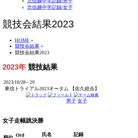
北信越中学記録/男子
北信越中学記録/女子
競技会結果2023
HOME
»
競技会結果
»
競技会結果2023
2023年
競技結果
2023/10/28∼29
東信トライアル2023オータム 【佐久総合】
男子
女子
男女
女子走幅跳決勝
氏名
記録
Ord
順位