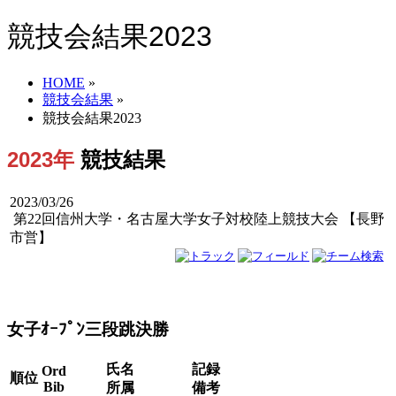
競技会結果2023
HOME
»
競技会結果
»
競技会結果2023
2023年
競技結果
2023/03/26
第22回信州大学・名古屋大学女子対校陸上競技大会 【長野
市営】
男子
女子
男女
女子ｵｰﾌﾟﾝ三段跳決勝
氏名
記録
Ord
順位
Bib
所属
備考