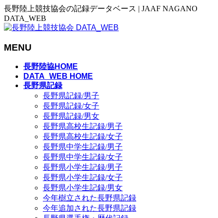
長野陸上競技協会の記録データベース | JAAF NAGANO
DATA_WEB
MENU
メ
長野陸協HOME
ニ
DATA_WEB HOME
長野県記録
ュ
長野県記録/男子
ー
長野県記録/女子
を
長野県記録/男女
飛
長野県高校生記録/男子
ば
長野県高校生記録/女子
す
長野県中学生記録/男子
長野県中学生記録/女子
長野県小学生記録/男子
長野県小学生記録/女子
長野県小学生記録/男女
今年樹立された長野県記録
今年追加された長野県記録