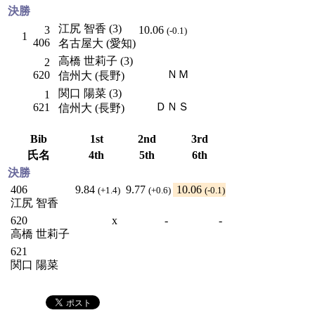
決勝
江尻 智香 (3)
3
10.06
(-0.1)
1
406
名古屋大 (愛知)
高橋 世莉子 (3)
2
ＮＭ
620
信州大 (長野)
関口 陽菜 (3)
1
ＤＮＳ
621
信州大 (長野)
Bib
1st
2nd
3rd
氏名
4th
5th
6th
決勝
406
9.84
9.77
10.06
(+1.4)
(+0.6)
(-0.1)
江尻 智香
620
x
-
-
高橋 世莉子
621
関口 陽菜