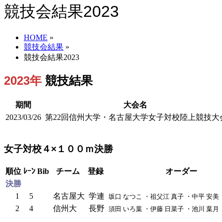
競技会結果2023
HOME
»
競技会結果
»
競技会結果2023
2023年
競技結果
期間
大会名
2023/03/26
第22回信州大学・名古屋大学女子対校陸上競技大
女子対校４×１００ｍ決勝
順位
ﾚｰﾝ
Bib
チーム
登録
オーダー
決勝
1
5
名古屋大
学連
坂口 なつこ ・祖父江 真子 ・中平 安美
2
4
信州大
長野
須田 いろ葉 ・伊藤 日菜子 ・池川 葉月