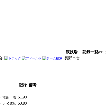
競技場
記録一覧
(PDF)
会
長野市営
男子
女子
男女
記録
備考
51.90
 ・権藤 千咲
53.80
 ・大塚 悠歌