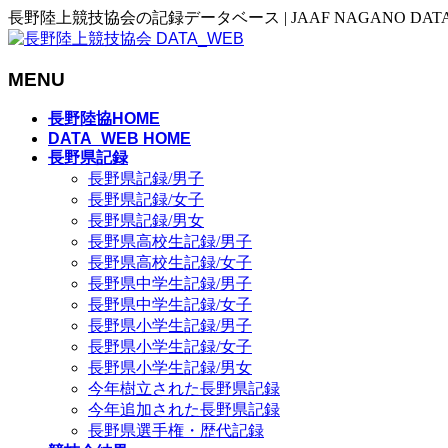
長野陸上競技協会の記録データベース | JAAF NAGANO DAT
MENU
メ
長野陸協HOME
ニ
DATA_WEB HOME
長野県記録
ュ
長野県記録/男子
ー
長野県記録/女子
を
長野県記録/男女
飛
長野県高校生記録/男子
ば
長野県高校生記録/女子
す
長野県中学生記録/男子
長野県中学生記録/女子
長野県小学生記録/男子
長野県小学生記録/女子
長野県小学生記録/男女
今年樹立された長野県記録
今年追加された長野県記録
長野県選手権・歴代記録