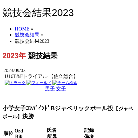
競技会結果2023
HOME
»
競技会結果
»
競技会結果2023
2023年
競技結果
2023/09/03
U16T&Fトライアル 【佐久総合】
男子
女子
男女
小学女子ｺﾝﾊﾞｲﾝﾄﾞBジャベリックボール投
【ジャベ
決勝
ボール】
氏名
記録
Ord
順位
Bib
所属
備考