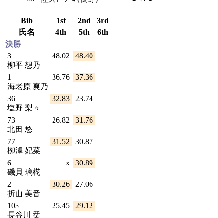
Bib
1st
2nd
3rd
氏名
4th
5th
6th
決勝
3
48.02
48.40
柳平 想乃
1
36.76
37.36
海老原 爽乃
36
32.83
23.74
塩野 梨々
73
26.82
31.76
北田 悠
77
31.52
30.87
栁澤 妃菜
6
x
30.89
磯貝 璃椛
2
30.26
27.06
折山 美音
103
25.45
29.12
長谷川 栞