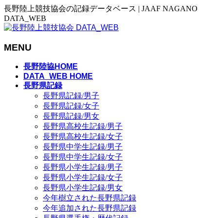
長野陸上競技協会の記録データベース | JAAF NAGANO
DATA_WEB
MENU
メ
長野陸協HOME
ニ
DATA_WEB HOME
長野県記録
ュ
長野県記録/男子
ー
長野県記録/女子
を
長野県記録/男女
飛
長野県高校生記録/男子
ば
長野県高校生記録/女子
す
長野県中学生記録/男子
長野県中学生記録/女子
長野県小学生記録/男子
長野県小学生記録/女子
長野県小学生記録/男女
今年樹立された長野県記録
今年追加された長野県記録