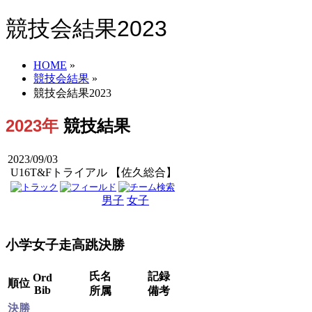
競技会結果2023
HOME
»
競技会結果
»
競技会結果2023
2023年
競技結果
2023/09/03
U16T&Fトライアル 【佐久総合】
男子
女子
男女
小学女子走高跳決勝
氏名
記録
Ord
順位
Bib
所属
備考
決勝