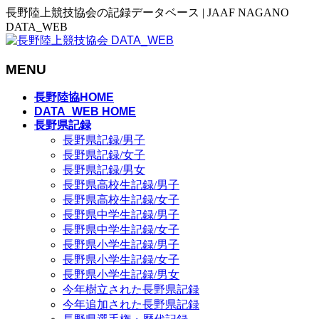
長野陸上競技協会の記録データベース | JAAF NAGANO
DATA_WEB
MENU
メ
長野陸協HOME
ニ
DATA_WEB HOME
長野県記録
ュ
長野県記録/男子
ー
長野県記録/女子
を
長野県記録/男女
飛
長野県高校生記録/男子
ば
長野県高校生記録/女子
す
長野県中学生記録/男子
長野県中学生記録/女子
長野県小学生記録/男子
長野県小学生記録/女子
長野県小学生記録/男女
今年樹立された長野県記録
今年追加された長野県記録