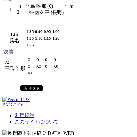
平島 唯那 (6)
1
1.20
1
24
T&F佐久平 (長野)
0.85
0.90
0.95
1.00
Bib
1.05
1.10
1.15
1.20
氏名
1.25
決勝
o
o
o
o
24
o
xo
o
xo
平島 唯那
xx
PAGETOP
利用規約
このサイトについて