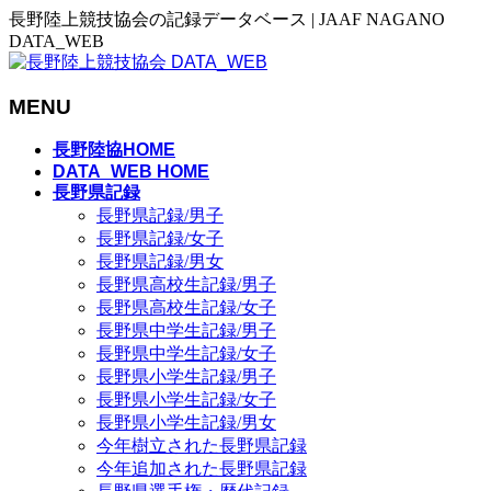
長野陸上競技協会の記録データベース | JAAF NAGANO
DATA_WEB
MENU
メ
長野陸協HOME
ニ
DATA_WEB HOME
長野県記録
ュ
長野県記録/男子
ー
長野県記録/女子
を
長野県記録/男女
飛
長野県高校生記録/男子
ば
長野県高校生記録/女子
す
長野県中学生記録/男子
長野県中学生記録/女子
長野県小学生記録/男子
長野県小学生記録/女子
長野県小学生記録/男女
今年樹立された長野県記録
今年追加された長野県記録