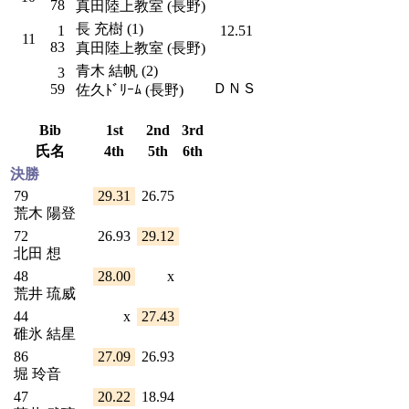
78
真田陸上教室 (長野)
長 充樹 (1)
1
12.51
11
83
真田陸上教室 (長野)
青木 結帆 (2)
3
ＤＮＳ
59
佐久ﾄﾞﾘｰﾑ (長野)
Bib
1st
2nd
3rd
氏名
4th
5th
6th
決勝
79
29.31
26.75
荒木 陽登
72
26.93
29.12
北田 想
48
28.00
x
荒井 琉威
44
x
27.43
碓氷 結星
86
27.09
26.93
堀 玲音
47
20.22
18.94