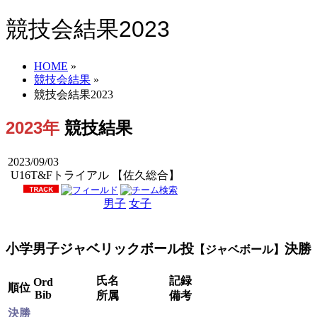
競技会結果2023
HOME
»
競技会結果
»
競技会結果2023
2023年
競技結果
2023/09/03
U16T&Fトライアル 【佐久総合】
男子
女子
男女
小学男子ジャベリックボール投
決勝
【ジャベボール】
氏名
記録
Ord
順位
Bib
所属
備考
決勝