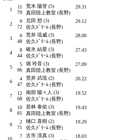
荒木 陽登 (5)
11
29.31
1
79
真田陸上教室 (長野)
北田 想 (3)
9
29.12
2
72
佐久ﾄﾞﾘｰﾑ (長野)
荒井 琉威 (3)
6
28.00
3
48
佐久ﾄﾞﾘｰﾑ (長野)
碓氷 結星 (3)
8
27.43
4
44
佐久ﾄﾞﾘｰﾑ (長野)
堀 玲音 (3)
5
27.09
5
86
真田陸上教室 (長野)
荒井 武琉 (2)
4
20.22
6
47
佐久ﾄﾞﾘｰﾑ (長野)
南部 陽々人 (3)
12
19.52
7
68
佐久ﾄﾞﾘｰﾑ (長野)
若林 泰佑 (3)
10
19.43
8
81
真田陸上教室 (長野)
樋口 直樹 (2)
2
19.29
9
71
佐久ﾄﾞﾘｰﾑ (長野)
古市 滉真 (3)
7
18.03
10