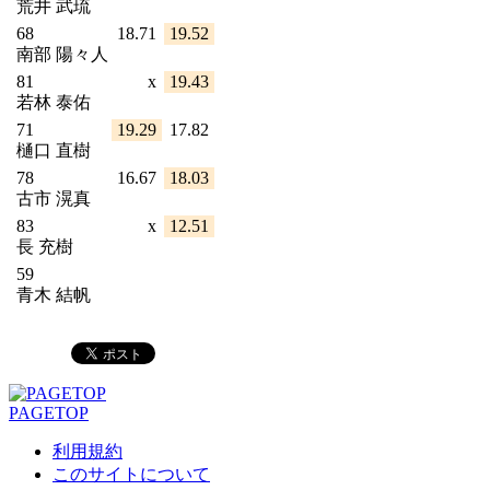
荒井 武琉
68
18.71
19.52
南部 陽々人
81
x
19.43
若林 泰佑
71
19.29
17.82
樋口 直樹
78
16.67
18.03
古市 滉真
83
x
12.51
長 充樹
59
青木 結帆
PAGETOP
利用規約
このサイトについて