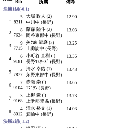
Bib
所属
備考
決勝1組(-0.1)
大場 政人 (2)
5
12.90
1
8311
中川中 (長野)
藤森 陸斗 (2)
8
13.03
2
7634
岡谷東部中 (長野)
矢ｹ﨑 能磨 (2)
9
13.25
3
7715
上諏訪中 (長野)
小町谷 直樹 ( )
6
13.35
4
9181
長野ﾏｽﾀｰｽﾞ (長野)
清水 幸佑 (1)
2
13.43
5
7877
茅野東部中 (長野)
赤瀬 崇 ( )
7
13.65
6
9104
ｴﾌﾟｿﾝ (長野)
上柳 豪 ( )
3
13.73
7
9168
上伊那陸協 (長野)
清水 裕文 (1)
4
14.03
8
8012
箕輪中 (長野)
決勝2組(-1.2)