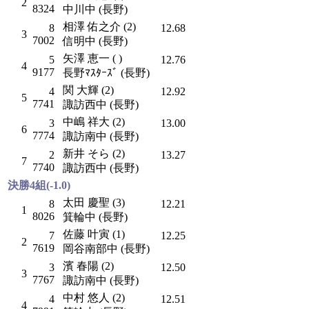
2
8324
中川中 (長野)
相澤 佑之介 (2)
8
12.68
3
7002
信明中 (長野)
矢澤 恵一 ( )
5
12.76
4
9177
長野ﾏｽﾀｰｽﾞ (長野)
関 大輝 (2)
4
12.92
5
7741
諏訪西中 (長野)
中嶋 祥大 (2)
3
13.00
6
7774
諏訪南中 (長野)
新井 そら (2)
2
13.27
7
7740
諏訪西中 (長野)
決勝4組(-1.0)
太田 慶聖 (3)
8
12.21
1
8026
箕輪中 (長野)
佐藤 叶寅 (1)
7
12.25
2
7619
岡谷南部中 (長野)
濱 春陽 (2)
3
12.50
3
7767
諏訪南中 (長野)
中村 悠人 (2)
4
12.51
4