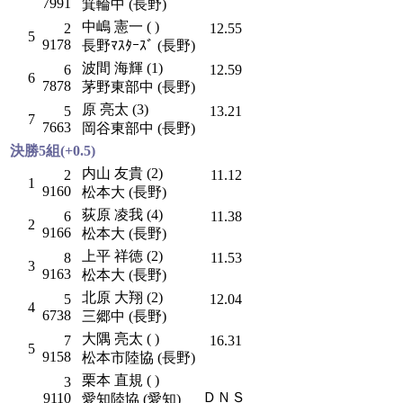
7991
箕輪中 (長野)
中嶋 憲一 ( )
2
12.55
5
9178
長野ﾏｽﾀｰｽﾞ (長野)
波間 海輝 (1)
6
12.59
6
7878
茅野東部中 (長野)
原 亮太 (3)
5
13.21
7
7663
岡谷東部中 (長野)
決勝5組(+0.5)
内山 友貴 (2)
2
11.12
1
9160
松本大 (長野)
荻原 凌我 (4)
6
11.38
2
9166
松本大 (長野)
上平 祥徳 (2)
8
11.53
3
9163
松本大 (長野)
北原 大翔 (2)
5
12.04
4
6738
三郷中 (長野)
大隅 亮太 ( )
7
16.31
5
9158
松本市陸協 (長野)
栗本 直規 ( )
3
ＤＮＳ
9110
愛知陸協 (愛知)