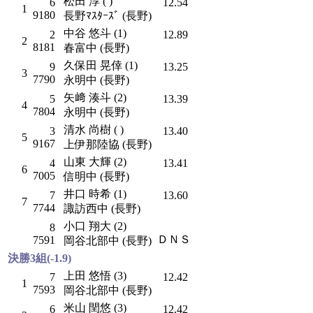
松田 淳 ( )
6
12.54
1
9180
長野ﾏｽﾀｰｽﾞ (長野)
中谷 悠斗 (1)
2
12.89
2
8181
春富中 (長野)
久保田 晃倖 (1)
9
13.25
3
7790
永明中 (長野)
矢﨑 湊斗 (2)
5
13.39
4
7804
永明中 (長野)
清水 尚樹 ( )
3
13.40
5
9167
上伊那陸協 (長野)
山東 大輝 (2)
4
13.41
6
7005
信明中 (長野)
井口 時希 (1)
7
13.60
7
7744
諏訪西中 (長野)
小口 翔大 (2)
8
ＤＮＳ
7591
岡谷北部中 (長野)
決勝3組(-1.9)
上田 悠悟 (3)
7
12.42
1
7593
岡谷北部中 (長野)
米山 閏悠 (3)
6
12.42