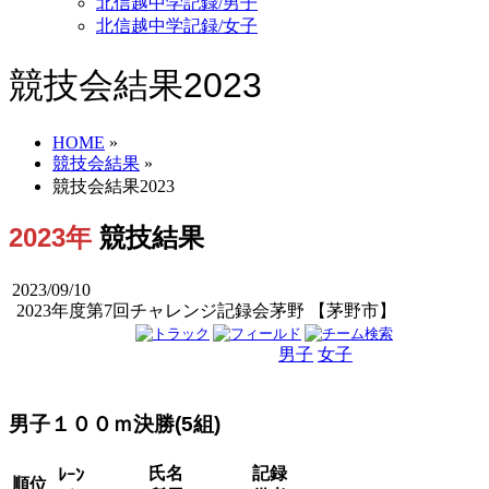
北信越中学記録/男子
北信越中学記録/女子
競技会結果2023
HOME
»
競技会結果
»
競技会結果2023
2023年
競技結果
2023/09/10
2023年度第7回チャレンジ記録会茅野 【茅野市】
男子
女子
男女
男子１００ｍ決勝(5組)
氏名
記録
ﾚｰﾝ
順位