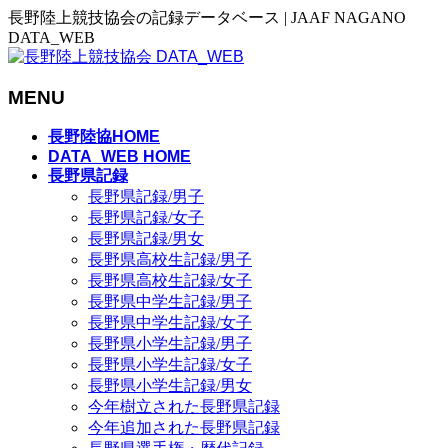
長野陸上競技協会の記録データベース | JAAF NAGANO
DATA_WEB
MENU
メ
長野陸協HOME
ニ
DATA_WEB HOME
長野県記録
ュ
長野県記録/男子
ー
長野県記録/女子
を
長野県記録/男女
飛
長野県高校生記録/男子
ば
長野県高校生記録/女子
す
長野県中学生記録/男子
長野県中学生記録/女子
長野県小学生記録/男子
長野県小学生記録/女子
長野県小学生記録/男女
今年樹立された長野県記録
今年追加された長野県記録