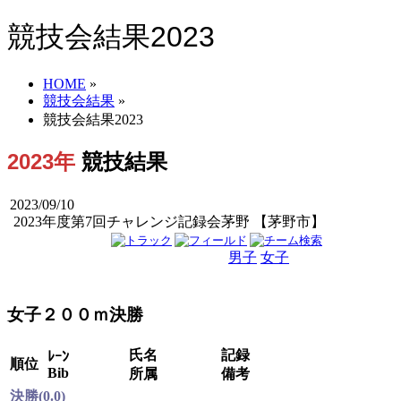
競技会結果2023
HOME
»
競技会結果
»
競技会結果2023
2023年
競技結果
2023/09/10
2023年度第7回チャレンジ記録会茅野 【茅野市】
男子
女子
男女
女子２００ｍ決勝
氏名
記録
ﾚｰﾝ
順位
Bib
所属
備考
決勝(0.0)