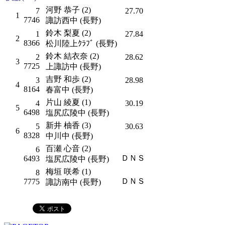
河野 恭子 (2)
7
27.70
1
7746
諏訪西中 (長野)
鈴木 梨夏 (2)
1
27.84
2
8366
松川陸上ｸﾗﾌﾞ (長野)
鈴木 結衣奈 (2)
2
28.62
3
7725
上諏訪中 (長野)
吉野 和歩 (2)
3
28.98
4
8164
春富中 (長野)
片山 綾夏 (1)
4
30.19
5
6498
塩尻広陵中 (長野)
新井 柚香 (3)
5
30.63
6
8328
中川中 (長野)
百瀬 心音 (2)
6
ＤＮＳ
6493
塩尻広陵中 (長野)
梅垣 咲希 (1)
8
ＤＮＳ
7775
諏訪南中 (長野)