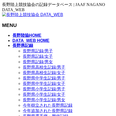
長野陸上競技協会の記録データベース | JAAF NAGANO
DATA_WEB
MENU
メ
長野陸協HOME
ニ
DATA_WEB HOME
長野県記録
ュ
長野県記録/男子
ー
長野県記録/女子
を
長野県記録/男女
飛
長野県高校生記録/男子
ば
長野県高校生記録/女子
す
長野県中学生記録/男子
長野県中学生記録/女子
長野県小学生記録/男子
長野県小学生記録/女子
長野県小学生記録/男女
今年樹立された長野県記録
今年追加された長野県記録