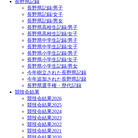
長野県記録
長野県記録/男子
長野県記録/女子
長野県記録/男女
長野県高校生記録/男子
長野県高校生記録/女子
長野県中学生記録/男子
長野県中学生記録/女子
長野県小学生記録/男子
長野県小学生記録/女子
長野県小学生記録/男女
今年樹立された長野県記録
今年追加された長野県記録
長野県選手権・歴代記録
競技会結果
競技会結果2026
競技会結果2025
競技会結果2024
競技会結果2023
競技会結果2022
競技会結果2021
競技会結果2020