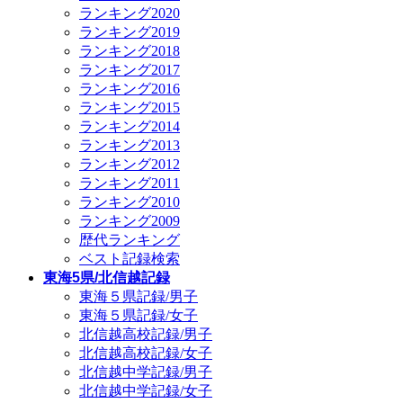
ランキング2020
ランキング2019
ランキング2018
ランキング2017
ランキング2016
ランキング2015
ランキング2014
ランキング2013
ランキング2012
ランキング2011
ランキング2010
ランキング2009
歴代ランキング
ベスト記録検索
東海5県/北信越記録
東海５県記録/男子
東海５県記録/女子
北信越高校記録/男子
北信越高校記録/女子
北信越中学記録/男子
北信越中学記録/女子