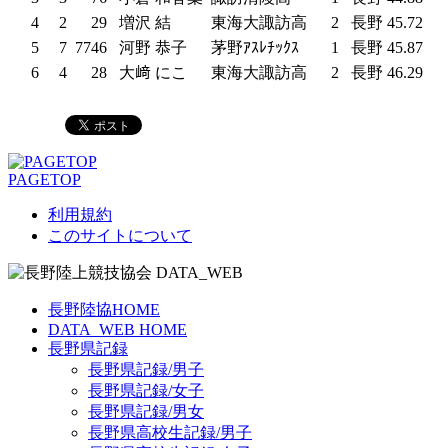
4
2
29
増沢 結
東海大諏訪高
2
長野
45.72
5
7
7746
河野 恭子
茅野ｱｽﾚﾁｯｸｽ
1
長野
45.87
6
4
28
大﨑 にこ
東海大諏訪高
2
長野
46.29
PAGETOP
利用規約
このサイトについて
長野陸協HOME
DATA_WEB HOME
長野県記録
長野県記録/男子
長野県記録/女子
長野県記録/男女
長野県高校生記録/男子