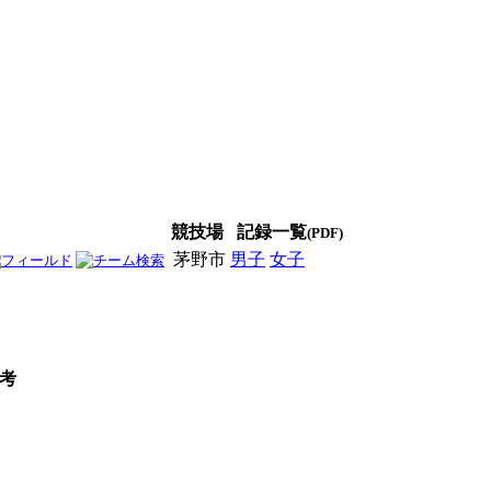
競技場
記録一覧
(PDF)
茅野市
男子
女子
男女
考