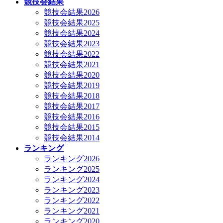
競技会結果
競技会結果2026
競技会結果2025
競技会結果2024
競技会結果2023
競技会結果2022
競技会結果2021
競技会結果2020
競技会結果2019
競技会結果2018
競技会結果2017
競技会結果2016
競技会結果2015
競技会結果2014
ランキング
ランキング2026
ランキング2025
ランキング2024
ランキング2023
ランキング2022
ランキング2021
ランキング2020