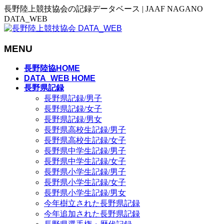
長野陸上競技協会の記録データベース | JAAF NAGANO
DATA_WEB
MENU
メ
長野陸協HOME
ニ
DATA_WEB HOME
長野県記録
ュ
長野県記録/男子
ー
長野県記録/女子
を
長野県記録/男女
飛
長野県高校生記録/男子
ば
長野県高校生記録/女子
す
長野県中学生記録/男子
長野県中学生記録/女子
長野県小学生記録/男子
長野県小学生記録/女子
長野県小学生記録/男女
今年樹立された長野県記録
今年追加された長野県記録