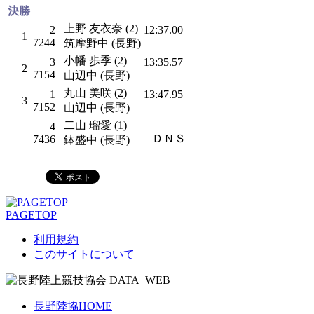
決勝
上野 友衣奈 (2)
2
12:37.00
1
7244
筑摩野中 (長野)
小幡 歩季 (2)
3
13:35.57
2
7154
山辺中 (長野)
丸山 美咲 (2)
1
13:47.95
3
7152
山辺中 (長野)
二山 瑠愛 (1)
4
ＤＮＳ
7436
鉢盛中 (長野)
PAGETOP
利用規約
このサイトについて
長野陸協HOME