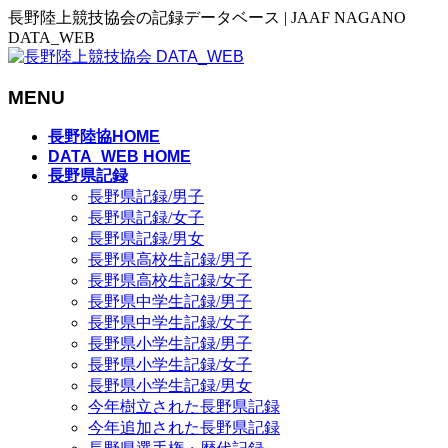
長野陸上競技協会の記録データベース | JAAF NAGANO
DATA_WEB
MENU
メ
長野陸協HOME
ニ
DATA_WEB HOME
長野県記録
ュ
長野県記録/男子
ー
長野県記録/女子
を
長野県記録/男女
飛
長野県高校生記録/男子
ば
長野県高校生記録/女子
す
長野県中学生記録/男子
長野県中学生記録/女子
長野県小学生記録/男子
長野県小学生記録/女子
長野県小学生記録/男女
今年樹立された長野県記録
今年追加された長野県記録