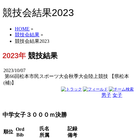
競技会結果2023
HOME
»
競技会結果
»
競技会結果2023
2023年
競技結果
2023/10/07
第66回松本市民スポーツ大会秋季大会陸上競技 【県松本
(補)】
男子
女子
男女
中学女子３０００ｍ決勝
氏名
記録
Ord
順位
Bib
所属
備考