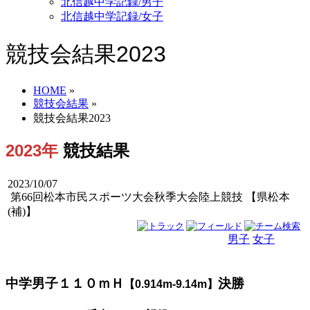
北信越中学記録/男子
北信越中学記録/女子
競技会結果2023
HOME
»
競技会結果
»
競技会結果2023
2023年
競技結果
2023/10/07
第66回松本市民スポーツ大会秋季大会陸上競技 【県松本
(補)】
男子
女子
男女
中学男子１１０ｍＨ
決勝
【0.914m-9.14m】