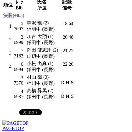
氏名
記録
ﾚｰﾝ
順位
Bib
所属
備考
決勝(+0.5)
寺沢 颯 (2)
5
18.64
1
7007
信明中 (長野)
加古 大翔 (1)
2
20.48
2
6999
鎌田中 (長野)
岡田 健志朗 (2)
7
21.25
3
7163
山辺中 (長野)
小松 尚真 (1)
6
22.26
4
6994
鎌田中 (長野)
村山 陽 (3)
3
ＤＮＳ
7370
梓川中 (長野)
髙橋 昇馬 (2)
4
ＤＮＳ
6987
鎌田中 (長野)
PAGETOP