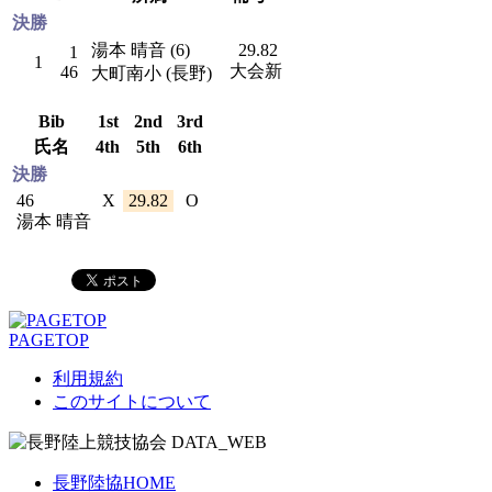
決勝
湯本 晴音 (6)
29.82
1
1
大会新
46
大町南小 (長野)
Bib
1st
2nd
3rd
氏名
4th
5th
6th
決勝
46
X
29.82
O
湯本 晴音
PAGETOP
利用規約
このサイトについて
長野陸協HOME