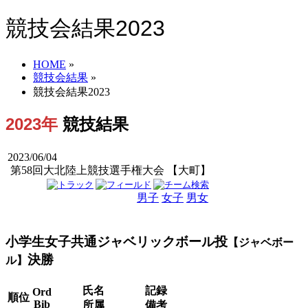
競技会結果2023
HOME
»
競技会結果
»
競技会結果2023
2023年
競技結果
2023/06/04
第58回大北陸上競技選手権大会 【大町】
男子
女子
男女
小学生女子共通ジャベリックボール投
【ジャベボー
決勝
ル】
氏名
記録
Ord
順位
Bib
所属
備考