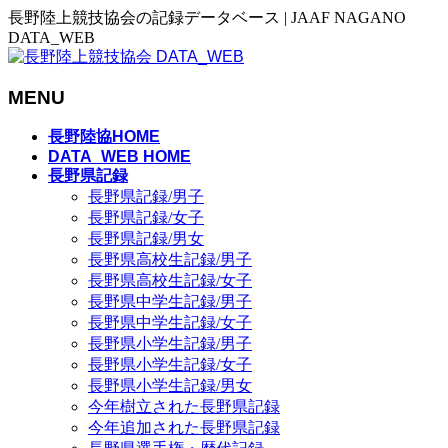
長野陸上競技協会の記録データベース | JAAF NAGANO
DATA_WEB
MENU
メ
長野陸協HOME
ニ
DATA_WEB HOME
長野県記録
ュ
長野県記録/男子
ー
長野県記録/女子
を
長野県記録/男女
飛
長野県高校生記録/男子
ば
長野県高校生記録/女子
す
長野県中学生記録/男子
長野県中学生記録/女子
長野県小学生記録/男子
長野県小学生記録/女子
長野県小学生記録/男女
今年樹立された長野県記録
今年追加された長野県記録