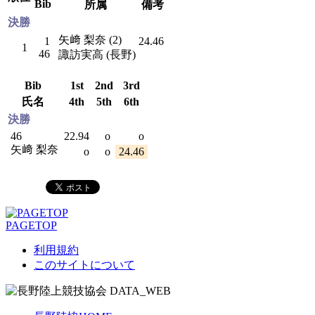
Bib
所属
備考
決勝
矢﨑 梨奈 (2)
1
24.46
1
46
諏訪実高 (長野)
Bib
1st
2nd
3rd
氏名
4th
5th
6th
決勝
46
22.94
o
o
矢﨑 梨奈
o
o
24.46
PAGETOP
利用規約
このサイトについて