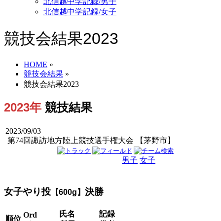
北信越中学記録/男子
北信越中学記録/女子
競技会結果2023
HOME
»
競技会結果
»
競技会結果2023
2023年
競技結果
2023/09/03
第74回諏訪地方陸上競技選手権大会 【茅野市】
男子
女子
男女
女子やり投
決勝
【600g】
氏名
記録
Ord
順位