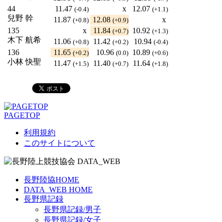
44
11.47
x
12.07
(-0.4)
(+1.1)
兒野 幹
11.87
12.08
x
(+0.8)
(+0.9)
135
x
11.84
10.92
(+0.7)
(+1.3)
木下 航希
11.06
11.42
10.94
(+0.8)
(+0.2)
(-0.4)
136
11.65
10.96
10.89
(+0.2)
(0.0)
(+0.6)
小林 快聖
11.47
11.40
11.64
(+1.5)
(+0.7)
(+1.8)
PAGETOP
利用規約
このサイトについて
長野陸協HOME
DATA_WEB HOME
長野県記録
長野県記録/男子
長野県記録/女子