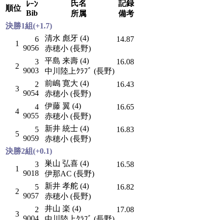
氏名
記録
ﾚｰﾝ
順位
Bib
所属
備考
決勝1組(+1.7)
清水 彪牙 (4)
6
14.87
1
9056
赤穂小 (長野)
平島 来壽 (4)
3
16.08
2
9003
中川陸上ｸﾗﾌﾞ (長野)
前嶋 寛大 (4)
2
16.43
3
9054
赤穂小 (長野)
伊藤 翼 (4)
4
16.65
4
9055
赤穂小 (長野)
新井 統士 (4)
5
16.83
5
9059
赤穂小 (長野)
決勝2組(+0.1)
巣山 弘喜 (4)
3
16.58
1
9018
伊那AC (長野)
新井 孝舵 (4)
5
16.82
2
9057
赤穂小 (長野)
井山 楽 (4)
2
17.08
3
9004
中川陸上ｸﾗﾌﾞ (長野)