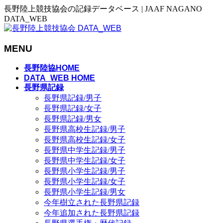
長野陸上競技協会の記録データベース | JAAF NAGANO
DATA_WEB
MENU
メ
長野陸協HOME
ニ
DATA_WEB HOME
長野県記録
ュ
長野県記録/男子
ー
長野県記録/女子
を
長野県記録/男女
飛
長野県高校生記録/男子
ば
長野県高校生記録/女子
す
長野県中学生記録/男子
長野県中学生記録/女子
長野県小学生記録/男子
長野県小学生記録/女子
長野県小学生記録/男女
今年樹立された長野県記録
今年追加された長野県記録