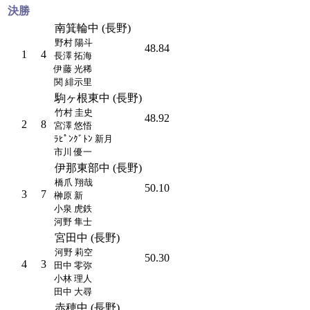
決勝
南箕輪中 (長野)
野村 陽斗
48.84
1
4
長澤 拓海
伊藤 光稀
関 緋示里
駒ヶ根東中 (長野)
竹村 圭史
48.92
2
8
宮澤 悠悟
ﾗﾋﾟﾝｸﾞﾄﾝ 新月
市川 優一
伊那東部中 (長野)
橋爪 翔哉
50.10
3
7
榊原 新
小泉 虎鉄
河野 隼士
宮田中 (長野)
河野 莉空
50.30
4
3
田中 零弥
小林 理人
田中 大尋
赤穂中 (長野)