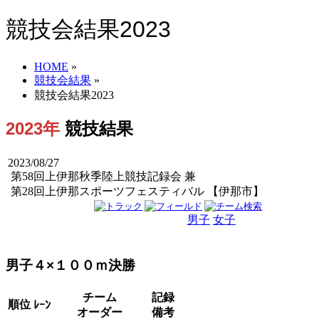
競技会結果2023
HOME
»
競技会結果
»
競技会結果2023
2023年
競技結果
2023/08/27
第58回上伊那秋季陸上競技記録会 兼
第28回上伊那スポーツフェスティバル 【伊那市】
男子
女子
男女
男子４×１００ｍ決勝
チーム
記録
順位
ﾚｰﾝ
オーダー
備考