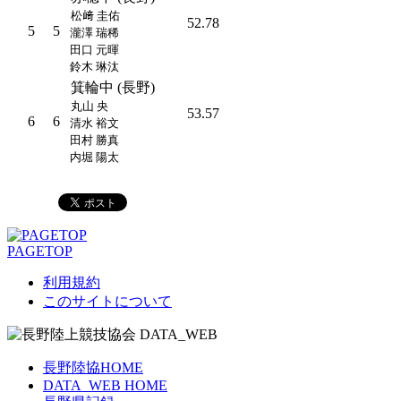
松﨑 圭佑
52.78
5
5
瀧澤 瑞稀
田口 元暉
鈴木 琳汰
箕輪中 (長野)
丸山 央
53.57
6
6
清水 裕文
田村 勝真
内堀 陽太
PAGETOP
利用規約
このサイトについて
長野陸協HOME
DATA_WEB HOME