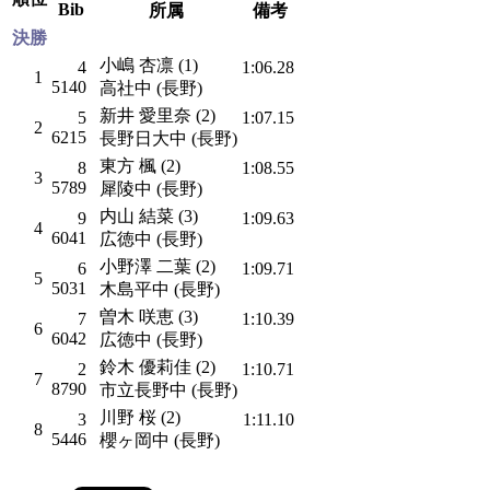
Bib
所属
備考
決勝
小嶋 杏凛 (1)
4
1:06.28
1
5140
高社中 (長野)
新井 愛里奈 (2)
5
1:07.15
2
6215
長野日大中 (長野)
東方 楓 (2)
8
1:08.55
3
5789
犀陵中 (長野)
内山 結菜 (3)
9
1:09.63
4
6041
広徳中 (長野)
小野澤 二葉 (2)
6
1:09.71
5
5031
木島平中 (長野)
曽木 咲恵 (3)
7
1:10.39
6
6042
広徳中 (長野)
鈴木 優莉佳 (2)
2
1:10.71
7
8790
市立長野中 (長野)
川野 桜 (2)
3
1:11.10
8
5446
櫻ヶ岡中 (長野)