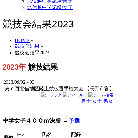
北信越中学記録/男子
北信越中学記録/女子
競技会結果2023
HOME
»
競技会結果
»
競技会結果2023
2023年
競技結果
2023/09/02∼03
第65回北信地区陸上競技選手権大会 【長野市営】
男子
女子
男女
中学女子４００ｍ決勝 →
予選
氏名
記録
ﾚｰﾝ
順位