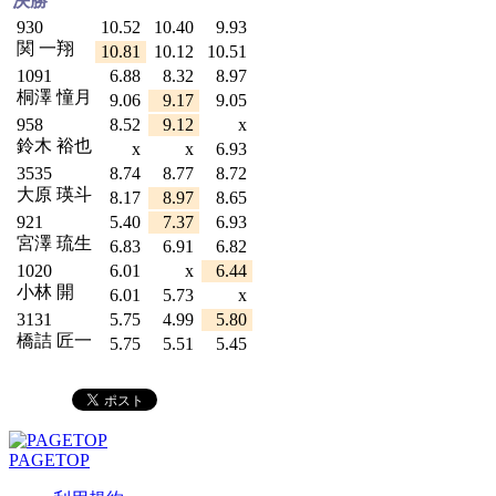
決勝
930
10.52
10.40
9.93
関 一翔
10.81
10.12
10.51
1091
6.88
8.32
8.97
桐澤 憧月
9.06
9.17
9.05
958
8.52
9.12
x
鈴木 裕也
x
x
6.93
3535
8.74
8.77
8.72
大原 瑛斗
8.17
8.97
8.65
921
5.40
7.37
6.93
宮澤 琉生
6.83
6.91
6.82
1020
6.01
x
6.44
小林 開
6.01
5.73
x
3131
5.75
4.99
5.80
橋詰 匠一
5.75
5.51
5.45
PAGETOP