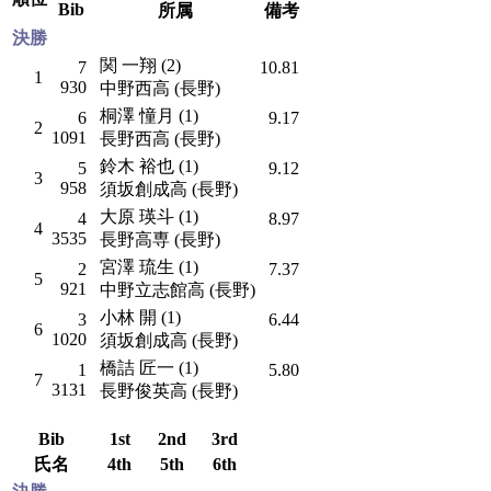
Bib
所属
備考
決勝
関 一翔 (2)
7
10.81
1
930
中野西高 (長野)
桐澤 憧月 (1)
6
9.17
2
1091
長野西高 (長野)
鈴木 裕也 (1)
5
9.12
3
958
須坂創成高 (長野)
大原 瑛斗 (1)
4
8.97
4
3535
長野高専 (長野)
宮澤 琉生 (1)
2
7.37
5
921
中野立志館高 (長野)
小林 開 (1)
3
6.44
6
1020
須坂創成高 (長野)
橋詰 匠一 (1)
1
5.80
7
3131
長野俊英高 (長野)
Bib
1st
2nd
3rd
氏名
4th
5th
6th