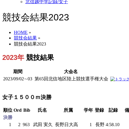
北信越中学記録/女子
競技会結果2023
HOME
»
競技会結果
»
競技会結果2023
2023年
競技結果
期間
大会名
2023/09/02∼03
第65回北信地区陸上競技選手権大会
女子１５００ｍ決勝
順位
Ord
Bib
氏名
所属
学年
登録
記録
決勝
1
2
963
武田 実久
長野日大高
1
長野
4:58.10