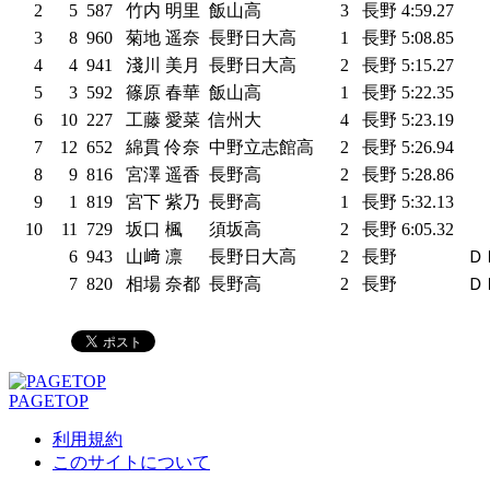
2
5
587
竹内 明里
飯山高
3
長野
4:59.27
3
8
960
菊地 遥奈
長野日大高
1
長野
5:08.85
4
4
941
淺川 美月
長野日大高
2
長野
5:15.27
5
3
592
篠原 春華
飯山高
1
長野
5:22.35
6
10
227
工藤 愛菜
信州大
4
長野
5:23.19
7
12
652
綿貫 伶奈
中野立志館高
2
長野
5:26.94
8
9
816
宮澤 遥香
長野高
2
長野
5:28.86
9
1
819
宮下 紫乃
長野高
1
長野
5:32.13
10
11
729
坂口 楓
須坂高
2
長野
6:05.32
6
943
山﨑 凛
長野日大高
2
長野
Ｄ
7
820
相場 奈都
長野高
2
長野
Ｄ
PAGETOP
利用規約
このサイトについて