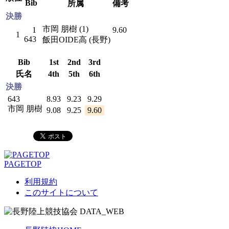
Bib
所属
備考
決勝
市岡 朋樹 (1)
1
9.60
1
643
飯田OIDE高 (長野)
Bib
1st
2nd
3rd
氏名
4th
5th
6th
決勝
643
8.93
9.23
9.29
市岡 朋樹
9.08
9.25
9.60
PAGETOP
利用規約
このサイトについて