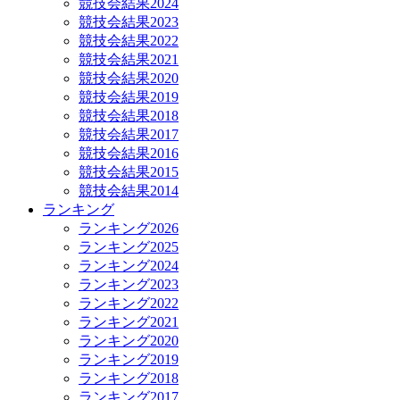
競技会結果2024
競技会結果2023
競技会結果2022
競技会結果2021
競技会結果2020
競技会結果2019
競技会結果2018
競技会結果2017
競技会結果2016
競技会結果2015
競技会結果2014
ランキング
ランキング2026
ランキング2025
ランキング2024
ランキング2023
ランキング2022
ランキング2021
ランキング2020
ランキング2019
ランキング2018
ランキング2017