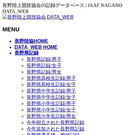
長野陸上競技協会の記録データベース | JAAF NAGANO
DATA_WEB
MENU
メ
長野陸協HOME
ニ
DATA_WEB HOME
長野県記録
ュ
長野県記録/男子
ー
長野県記録/女子
を
長野県記録/男女
飛
長野県高校生記録/男子
ば
長野県高校生記録/女子
す
長野県中学生記録/男子
長野県中学生記録/女子
長野県小学生記録/男子
長野県小学生記録/女子
長野県小学生記録/男女
今年樹立された長野県記録
今年追加された長野県記録