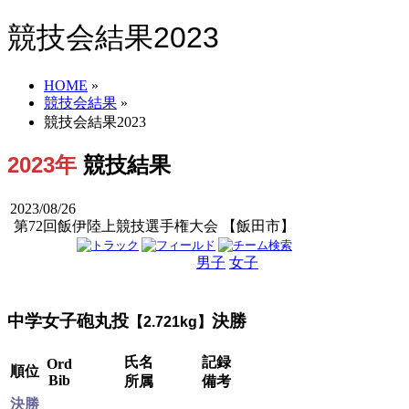
競技会結果2023
HOME
»
競技会結果
»
競技会結果2023
2023年
競技結果
2023/08/26
第72回飯伊陸上競技選手権大会 【飯田市】
男子
女子
男女
中学女子砲丸投
決勝
【2.721kg】
氏名
記録
Ord
順位
Bib
所属
備考
決勝