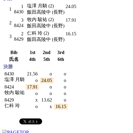
塩澤 月騎 (2)
1
24.05
1
8430
飯田高陵中 (長野)
牧内 駿祐 (2)
3
17.91
2
8424
飯田高陵中 (長野)
仁科 玲 (2)
2
16.15
3
8429
飯田高陵中 (長野)
Bib
1st
2nd
3rd
氏名
4th
5th
6th
決勝
8430
21.56
o
o
塩澤 月騎
o
24.05
o
8424
17.91
o
o
牧内 駿祐
o
o
o
8429
x
13.62
o
仁科 玲
o
x
16.15