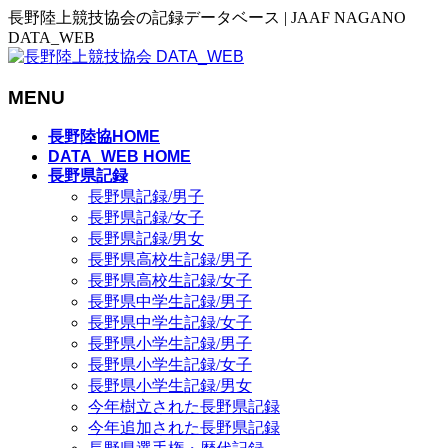
長野陸上競技協会の記録データベース | JAAF NAGANO
DATA_WEB
MENU
メ
長野陸協HOME
ニ
DATA_WEB HOME
長野県記録
ュ
長野県記録/男子
ー
長野県記録/女子
を
長野県記録/男女
飛
長野県高校生記録/男子
ば
長野県高校生記録/女子
す
長野県中学生記録/男子
長野県中学生記録/女子
長野県小学生記録/男子
長野県小学生記録/女子
長野県小学生記録/男女
今年樹立された長野県記録
今年追加された長野県記録