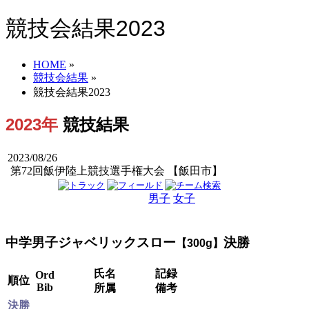
競技会結果2023
HOME
»
競技会結果
»
競技会結果2023
2023年
競技結果
2023/08/26
第72回飯伊陸上競技選手権大会 【飯田市】
男子
女子
男女
中学男子ジャベリックスロー
決勝
【300g】
氏名
記録
Ord
順位
Bib
所属
備考
決勝