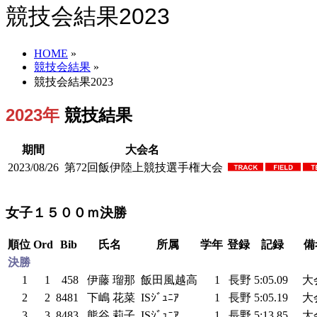
競技会結果2023
HOME
»
競技会結果
»
競技会結果2023
2023年
競技結果
期間
大会名
2023/08/26
第72回飯伊陸上競技選手権大会
女子１５００ｍ決勝
順位
Ord
Bib
氏名
所属
学年
登録
記録
備
決勝
1
1
458
伊藤 瑠那
飯田風越高
1
長野
5:05.09
大
2
2
8481
下嶋 花菜
ISｼﾞｭﾆｱ
1
長野
5:05.19
大
3
3
8483
熊谷 莉子
ISｼﾞｭﾆｱ
1
長野
5:13.85
大