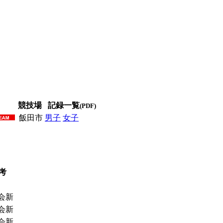
競技場
記録一覧
(PDF)
飯田市
男子
女子
男女
考
会新
会新
会新