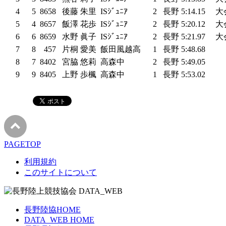
4
5
8658
後藤 朱里
ISｼﾞｭﾆｱ
2
長野
5:14.15
大
5
4
8657
飯澤 花歩
ISｼﾞｭﾆｱ
2
長野
5:20.12
大
6
6
8659
水野 眞子
ISｼﾞｭﾆｱ
2
長野
5:21.97
大
7
8
457
片桐 愛美
飯田風越高
1
長野
5:48.68
8
7
8402
宮脇 悠莉
高森中
2
長野
5:49.05
9
9
8405
上野 歩楓
高森中
1
長野
5:53.02
PAGETOP
利用規約
このサイトについて
長野陸協HOME
DATA_WEB HOME