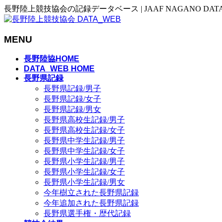
長野陸上競技協会の記録データベース | JAAF NAGANO DAT
MENU
メ
長野陸協HOME
ニ
DATA_WEB HOME
長野県記録
ュ
長野県記録/男子
ー
長野県記録/女子
を
長野県記録/男女
飛
長野県高校生記録/男子
ば
長野県高校生記録/女子
す
長野県中学生記録/男子
長野県中学生記録/女子
長野県小学生記録/男子
長野県小学生記録/女子
長野県小学生記録/男女
今年樹立された長野県記録
今年追加された長野県記録
長野県選手権・歴代記録