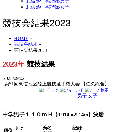
北信越中学記録/男子
北信越中学記録/女子
競技会結果2023
HOME
»
競技会結果
»
競技会結果2023
2023年
競技結果
2023/09/02
第51回東信地区陸上競技選手権大会 【佐久総合】
男子
女子
男女
中学男子１１０ｍＨ
決勝
【0.914m-9.14m】
氏名
記録
ﾚｰﾝ
順位