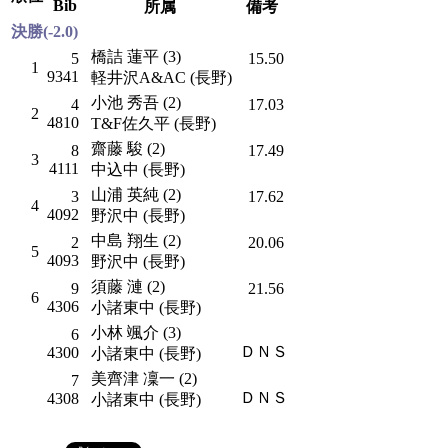
Bib
所属
備考
決勝(-2.0)
橋詰 蓮平 (3)
5
15.50
1
9341
軽井沢A&AC (長野)
小池 秀吾 (2)
4
17.03
2
4810
T&F佐久平 (長野)
齋藤 駿 (2)
8
17.49
3
4111
中込中 (長野)
山浦 英純 (2)
3
17.62
4
4092
野沢中 (長野)
中島 翔生 (2)
2
20.06
5
4093
野沢中 (長野)
須藤 漣 (2)
9
21.56
6
4306
小諸東中 (長野)
小林 颯介 (3)
6
ＤＮＳ
4300
小諸東中 (長野)
美齊津 凜一 (2)
7
ＤＮＳ
4308
小諸東中 (長野)