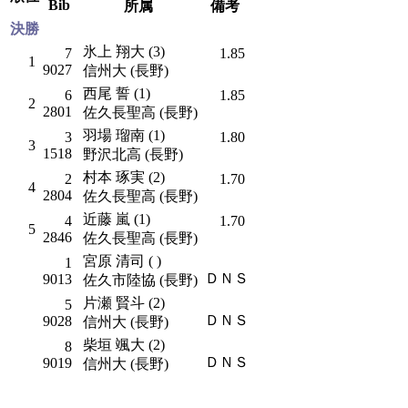
Bib
所属
備考
決勝
氷上 翔大 (3)
7
1.85
1
9027
信州大 (長野)
西尾 誓 (1)
6
1.85
2
2801
佐久長聖高 (長野)
羽場 瑠南 (1)
3
1.80
3
1518
野沢北高 (長野)
村本 琢実 (2)
2
1.70
4
2804
佐久長聖高 (長野)
近藤 嵐 (1)
4
1.70
5
2846
佐久長聖高 (長野)
宮原 清司 ( )
1
ＤＮＳ
9013
佐久市陸協 (長野)
片瀬 賢斗 (2)
5
ＤＮＳ
9028
信州大 (長野)
柴垣 颯大 (2)
8
ＤＮＳ
9019
信州大 (長野)