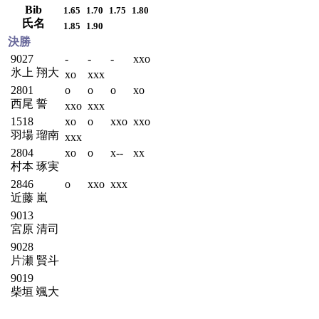
Bib
1.65
1.70
1.75
1.80
氏名
1.85
1.90
決勝
9027
-
-
-
xxo
氷上 翔大
xo
xxx
2801
o
o
o
xo
西尾 誓
xxo
xxx
1518
xo
o
xxo
xxo
羽場 瑠南
xxx
2804
xo
o
x--
xx
村本 琢実
2846
o
xxo
xxx
近藤 嵐
9013
宮原 清司
9028
片瀬 賢斗
9019
柴垣 颯大