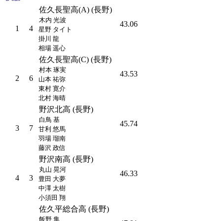
佐久長聖高(A) (長野)
木内 光波
43.06
1
4
星野 タイト
掛川 龍
相場 遥心
佐久長聖高(C) (長野)
村本 琢実
43.53
2
6
山本 祐弥
東村 寛介
北村 海晴
野沢北高 (長野)
白鳥 基
45.74
3
7
甘利 悠馬
羽場 瑠南
藤沢 政信
野沢南高 (長野)
丸山 晃河
46.33
4
3
豊田 大夢
中澤 太樹
小須田 翔
佐久平総合高 (長野)
飯野 隼