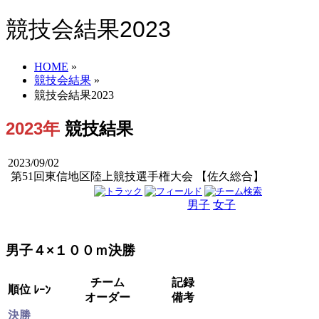
競技会結果2023
HOME
»
競技会結果
»
競技会結果2023
2023年
競技結果
2023/09/02
第51回東信地区陸上競技選手権大会 【佐久総合】
男子
女子
男女
男子４×１００ｍ決勝
チーム
記録
順位
ﾚｰﾝ
オーダー
備考
決勝