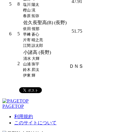
47.91
5
8
塩川 陽太
樫山 滉
春原 拓弥
佐久長聖高(B) (長野)
依田 惺那
51.75
6
5
早﨑 蒼心
片寄 晴之亮
江間 諒太郎
小諸高 (長野)
清水 大輝
2
山浦 珠宇
ＤＮＳ
鈴木 昇汰
伊東 輝
PAGETOP
利用規約
このサイトについて