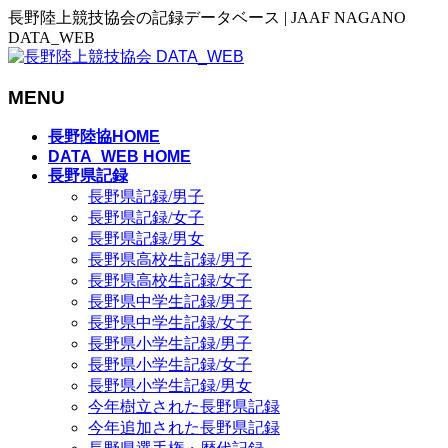
長野陸上競技協会の記録データベース | JAAF NAGANO
DATA_WEB
MENU
メ
長野陸協HOME
ニ
DATA_WEB HOME
長野県記録
ュ
長野県記録/男子
ー
長野県記録/女子
を
長野県記録/男女
飛
長野県高校生記録/男子
ば
長野県高校生記録/女子
す
長野県中学生記録/男子
長野県中学生記録/女子
長野県小学生記録/男子
長野県小学生記録/女子
長野県小学生記録/男女
今年樹立された長野県記録
今年追加された長野県記録