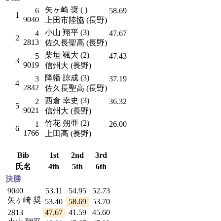
矢ヶ崎 奨 ( )
6
58.69
1
9040
上田市陸協 (長野)
小山 翔平 (3)
4
47.67
2
2813
佐久長聖高 (長野)
柴垣 颯大 (2)
5
47.43
3
9019
信州大 (長野)
降幡 諒成 (3)
3
37.19
4
2842
佐久長聖高 (長野)
西倉 幸史 (3)
2
36.32
5
9021
信州大 (長野)
竹花 朔亜 (2)
1
26.00
6
1766
上田高 (長野)
Bib
1st
2nd
3rd
氏名
4th
5th
6th
決勝
9040
53.11
54.95
52.73
矢ヶ崎 奨
53.40
58.69
53.70
2813
47.67
41.59
45.60