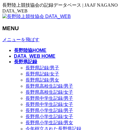
長野陸上競技協会の記録データベース | JAAF NAGANO
DATA_WEB
MENU
メニューを飛ばす
長野陸協HOME
DATA_WEB HOME
長野県記録
長野県記録/男子
長野県記録/女子
長野県記録/男女
長野県高校生記録/男子
長野県高校生記録/女子
長野県中学生記録/男子
長野県中学生記録/女子
長野県小学生記録/男子
長野県小学生記録/女子
長野県小学生記録/男女
今年樹立された長野県記録