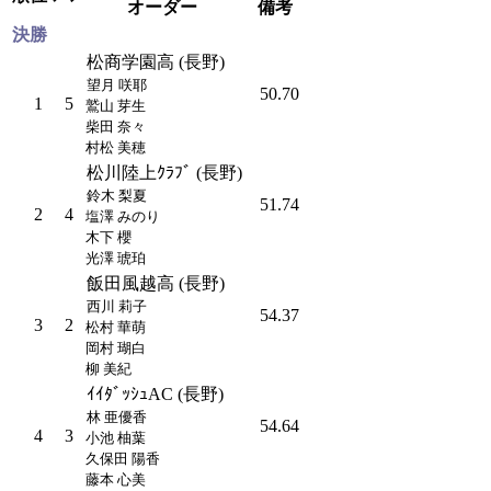
オーダー
備考
決勝
松商学園高 (長野)
望月 咲耶
50.70
1
5
鷲山 芽生
柴田 奈々
村松 美穂
松川陸上ｸﾗﾌﾞ (長野)
鈴木 梨夏
51.74
2
4
塩澤 みのり
木下 櫻
光澤 琥珀
飯田風越高 (長野)
西川 莉子
54.37
3
2
松村 華萌
岡村 瑚白
柳 美紀
ｲｲﾀﾞｯｼｭAC (長野)
林 亜優香
54.64
4
3
小池 柚葉
久保田 陽香
藤本 心美