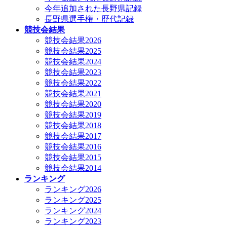
今年追加された長野県記録
長野県選手権・歴代記録
競技会結果
競技会結果2026
競技会結果2025
競技会結果2024
競技会結果2023
競技会結果2022
競技会結果2021
競技会結果2020
競技会結果2019
競技会結果2018
競技会結果2017
競技会結果2016
競技会結果2015
競技会結果2014
ランキング
ランキング2026
ランキング2025
ランキング2024
ランキング2023