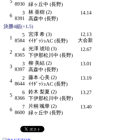
5
8930
緑ヶ丘中 (長野)
林 亜樹 (2)
3
14.14
6
8391
高森中 (長野)
決勝4組(+1.5)
宮澤 希 (3)
12.13
5
1
大会新
8584
ｲｲﾀﾞｯｼｭAC (長野)
光澤 琥珀 (3)
4
12.67
2
8365
下伊那松川中 (長野)
柳 美結 (2)
3
13.01
3
8397
高森中 (長野)
藤本 心美 (2)
2
13.19
4
8644
ｲｲﾀﾞｯｼｭAC (長野)
鈴木 梨夏 (2)
6
13.27
5
8366
下伊那松川中 (長野)
片桐 颯華 (2)
7
13.40
6
8600
緑ヶ丘中 (長野)