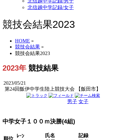
北信越中学記録/男子
北信越中学記録/女子
競技会結果2023
HOME
»
競技会結果
»
競技会結果2023
2023年
競技結果
2023/05/21
第24回飯伊中学生陸上競技大会 【飯田市】
男子
女子
男女
中学女子１００ｍ決勝(4組)
氏名
記録
ﾚｰﾝ
順位