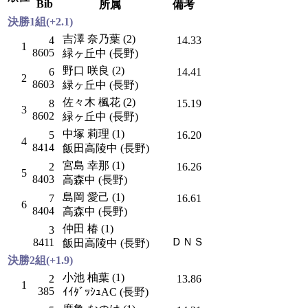
Bib
所属
備考
決勝1組(+2.1)
吉澤 奈乃葉 (2)
4
14.33
1
8605
緑ヶ丘中 (長野)
野口 咲良 (2)
6
14.41
2
8603
緑ヶ丘中 (長野)
佐々木 楓花 (2)
8
15.19
3
8602
緑ヶ丘中 (長野)
中塚 莉理 (1)
5
16.20
4
8414
飯田高陵中 (長野)
宮島 幸那 (1)
2
16.26
5
8403
高森中 (長野)
島岡 愛己 (1)
7
16.61
6
8404
高森中 (長野)
仲田 椿 (1)
3
ＤＮＳ
8411
飯田高陵中 (長野)
決勝2組(+1.9)
小池 柚葉 (1)
2
13.86
1
385
ｲｲﾀﾞｯｼｭAC (長野)