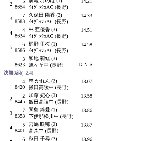
廣亀 なのは (1)
5
14.21
2
8654
ｲｲﾀﾞｯｼｭAC (長野)
久保田 陽香 (3)
7
14.33
3
8583
ｲｲﾀﾞｯｼｭAC (長野)
林 亜優香 (3)
4
14.51
4
8634
ｲｲﾀﾞｯｼｭAC (長野)
梶野 里桜 (1)
6
14.58
5
8586
ｲｲﾀﾞｯｼｭAC (長野)
和地 莉緒 (3)
3
ＤＮＳ
8623
旭ヶ丘中 (長野)
決勝3組(+2.4)
林 かれん (2)
4
13.07
1
8420
飯田高陵中 (長野)
加藤 妃心 (3)
2
13.58
2
8445
飯田高陵中 (長野)
関島 絆愛 (1)
7
13.86
3
8358
下伊那松川中 (長野)
宮嶋 咲穂 (2)
5
13.87
4
8401
高森中 (長野)
秋田 千尋 (3)
6
13.96