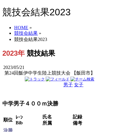
競技会結果2023
HOME
»
競技会結果
»
競技会結果2023
2023年
競技結果
2023/05/21
第24回飯伊中学生陸上競技大会 【飯田市】
男子
女子
男女
中学男子４００ｍ決勝
氏名
記録
ﾚｰﾝ
順位
Bib
所属
備考
決勝