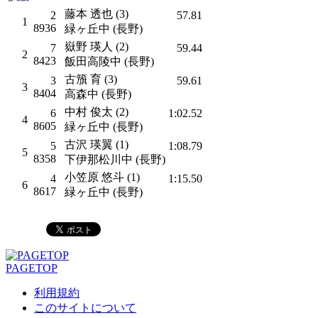
藤本 透也 (3)
2
57.81
1
8936
緑ヶ丘中 (長野)
嶽野 瑛人 (2)
7
59.44
2
8423
飯田高陵中 (長野)
古籏 育 (3)
3
59.61
3
8404
高森中 (長野)
中村 俊太 (2)
6
1:02.52
4
8605
緑ヶ丘中 (長野)
古沢 瑛翼 (1)
5
1:08.79
5
8358
下伊那松川中 (長野)
小笠原 悠斗 (1)
4
1:15.50
6
8617
緑ヶ丘中 (長野)
PAGETOP
利用規約
このサイトについて