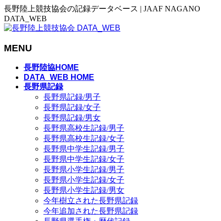
長野陸上競技協会の記録データベース | JAAF NAGANO
DATA_WEB
MENU
メ
長野陸協HOME
ニ
DATA_WEB HOME
長野県記録
ュ
長野県記録/男子
ー
長野県記録/女子
を
長野県記録/男女
飛
長野県高校生記録/男子
ば
長野県高校生記録/女子
す
長野県中学生記録/男子
長野県中学生記録/女子
長野県小学生記録/男子
長野県小学生記録/女子
長野県小学生記録/男女
今年樹立された長野県記録
今年追加された長野県記録