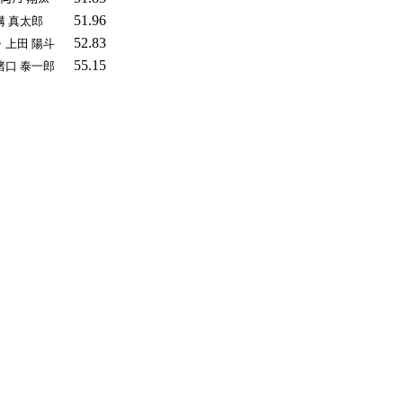
51.96
溝 真太郎
52.83
・上田 陽斗
55.15
猪口 泰一郎