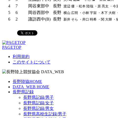
4
7
岡谷東部中
長野
渡辺 優 ・松本 陸哉 ・原 亮太 ・今
5
6
岡谷西部中
長野
横山 広明 ・小林 宇宙 ・木下 大樹 
6
2
諏訪西中(B)
長野
新井 そら ・井口 時希 ・関 大輝 ・
PAGETOP
利用規約
このサイトについて
長野陸協HOME
DATA_WEB HOME
長野県記録
長野県記録/男子
長野県記録/女子
長野県記録/男女
長野県高校生記録/男子