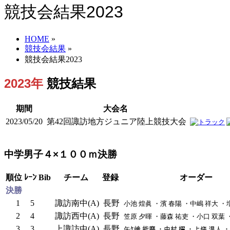
競技会結果2023
HOME
»
競技会結果
»
競技会結果2023
2023年
競技結果
期間
大会名
2023/05/20
第42回諏訪地方ジュニア陸上競技大会
中学男子４×１００ｍ決勝
順位
ﾚｰﾝ
Bib
チーム
登録
オーダー
決勝
1
5
諏訪南中(A)
長野
小池 煌眞 ・濱 春陽 ・中嶋 祥大 ・
2
4
諏訪西中(A)
長野
笠原 夕暉 ・藤森 祐吏 ・小口 双葉
3
3
上諏訪中(A)
長野
矢ｹ﨑 能磨 ・中村 櫂 ・上條 温人 