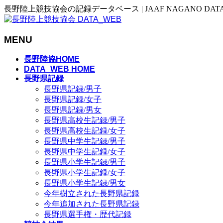
長野陸上競技協会の記録データベース | JAAF NAGANO DAT
MENU
メ
長野陸協HOME
ニ
DATA_WEB HOME
長野県記録
ュ
長野県記録/男子
ー
長野県記録/女子
を
長野県記録/男女
飛
長野県高校生記録/男子
ば
長野県高校生記録/女子
す
長野県中学生記録/男子
長野県中学生記録/女子
長野県小学生記録/男子
長野県小学生記録/女子
長野県小学生記録/男女
今年樹立された長野県記録
今年追加された長野県記録
長野県選手権・歴代記録