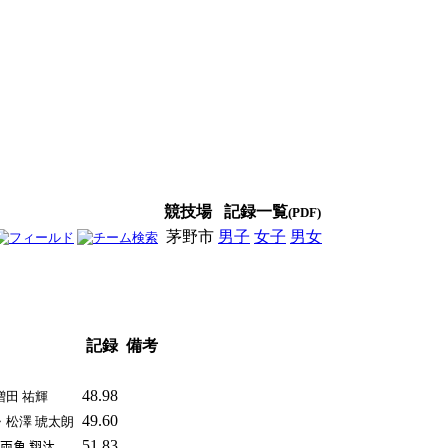
競技場
記録一覧
(PDF)
茅野市
男子
女子
男女
記録
備考
48.98
増田 祐輝
49.60
 ・松澤 琥太朗
51.83
・両角 翔汰