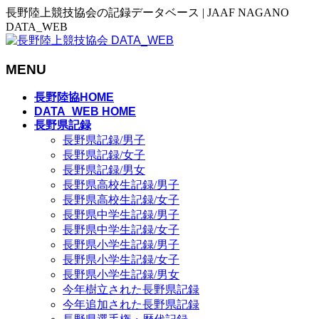
長野陸上競技協会の記録データベース | JAAF NAGANO
DATA_WEB
MENU
メ
長野陸協HOME
ニ
DATA_WEB HOME
長野県記録
ュ
長野県記録/男子
ー
長野県記録/女子
を
長野県記録/男女
飛
長野県高校生記録/男子
ば
長野県高校生記録/女子
す
長野県中学生記録/男子
長野県中学生記録/女子
長野県小学生記録/男子
長野県小学生記録/女子
長野県小学生記録/男女
今年樹立された長野県記録
今年追加された長野県記録