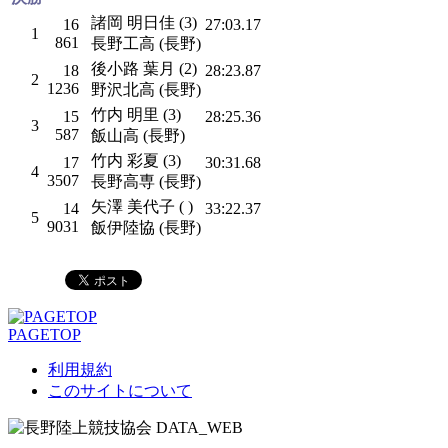
諸岡 明日佳 (3)
16
27:03.17
1
861
長野工高 (長野)
後小路 葉月 (2)
18
28:23.87
2
1236
野沢北高 (長野)
竹内 明里 (3)
15
28:25.36
3
587
飯山高 (長野)
竹内 彩夏 (3)
17
30:31.68
4
3507
長野高専 (長野)
矢澤 美代子 ( )
14
33:22.37
5
9031
飯伊陸協 (長野)
PAGETOP
利用規約
このサイトについて